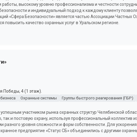
ии работы, высокому уровню профессионализма и честности сотрудн
безопасности и индивидуальный подход к каждому клиенту позвол
заций «Сфера Безопасности» является частью Ассоциации Частных 
 повысить качество охранных услуг в Уральском регионе.
ти»
 Победы, 4 (1 этаж).
 бизнеса
Охранные системы
Группы быстрого реагирования (ГБР)
 успешным участником рынка охранных структур Челябинской област
 так и постовую охрану, используя профессиональный коллектив из
и разного уровня сложности и форм собственности. Для ускорения 
 охранное предприятие «Статус СБ» объединились с другими охран