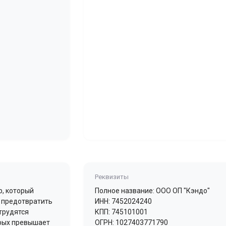
Реквизиты
р, который
Полное название: ООО ОП "Кэндо"
ь предотвратить
ИНН: 7452024240
трудятся
КПП: 745101001
орых превышает
ОГРН: 1027403771790