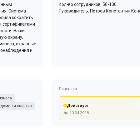
менным
Кол-во сотрудников: 50-100
ния. Система
Руководитель: Петров Константин Ко
олила сократить
и сертификатами
ности. Наши
вую охрану,
бизнеса, охранные
деонаблюдения и
Лицензия
изнеса
Действует
 домов и квартир
до 10.04.2028