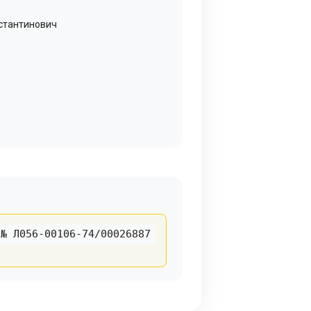
нстантинович
№ Л056-00106-74/00026887