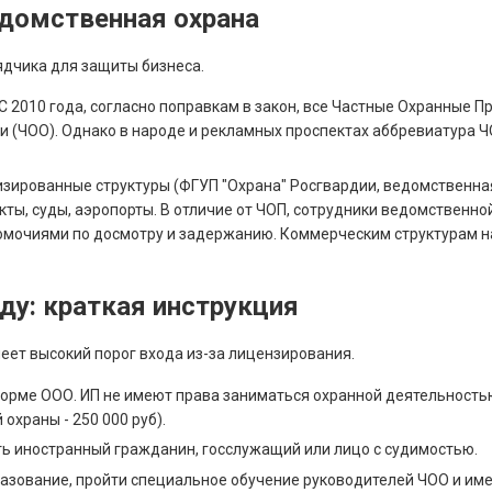
едомственная охрана
ядчика для защиты бизнеса.
С 2010 года, согласно поправкам в закон, все Частные Охранные 
 (ЧОО). Однако в народе и рекламных проспектах аббревиатура Ч
ированные структуры (ФГУП "Охрана" Росгвардии, ведомственная 
ты, суды, аэропорты. В отличие от ЧОП, сотрудники ведомственно
мочиями по досмотру и задержанию. Коммерческим структурам н
оду: краткая инструкция
еет высокий порог входа из-за лицензирования.
орме ООО. ИП не имеют права заниматься охранной деятельность
охраны - 250 000 руб).
ь иностранный гражданин, госслужащий или лицо с судимостью.
азование, пройти специальное обучение руководителей ЧОО и и