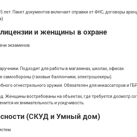
5 лет. Пакет документов включает справки от ФНС, договоры арен
).
 лицензии и женщины в охране
ачи экзаменов.
аручники. Подходит для работы в магазинах, школах, офисах.
е самообороны (газовые баллончики, электрошокеры).
бного огнестрельного оружия. Обязателен для инкассаторов и ГБР
нд. Женщины востребованы на объектах, где требуется досмотр сот
енится их внимательность и усидчивость.
асности (СКУД и Умный дом)
истем.