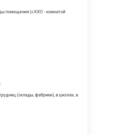
ды помещения (с КХО - комнатой
.
рудниц (склады, фабрики), в школах, а