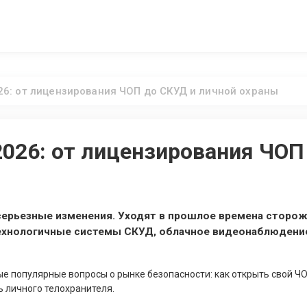
26: от лицензирования ЧОП до СКУД и личной охраны
026: от лицензирования ЧОП
серьезные изменения. Уходят в прошлое времена сторож
ехнологичные системы СКУД, облачное видеонаблюдени
е популярные вопросы о рынке безопасности: как открыть свой ЧОП
ь личного телохранителя.