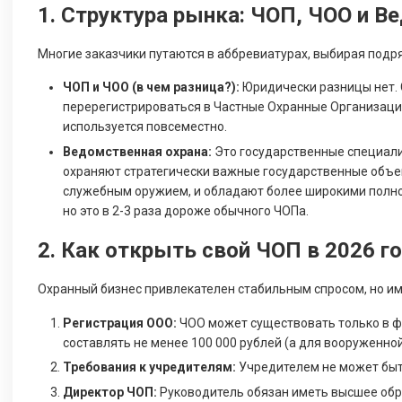
1. Структура рынка: ЧОП, ЧОО и В
Многие заказчики путаются в аббревиатурах, выбирая подр
ЧОП и ЧОО (в чем разница?):
Юридически разницы нет. 
перерегистрироваться в Частные Охранные Организации
используется повсеместно.
Ведомственная охрана:
Это государственные специализ
охраняют стратегически важные государственные объек
служебным оружием, и обладают более широкими полно
но это в 2-3 раза дороже обычного ЧОПа.
2. Как открыть свой ЧОП в 2026 г
Охранный бизнес привлекателен стабильным спросом, но им
Регистрация ООО:
ЧОО может существовать только в ф
составлять не менее 100 000 рублей (а для вооруженной 
Требования к учредителям:
Учредителем не может быт
Директор ЧОП:
Руководитель обязан иметь высшее обр