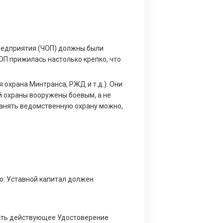
Предприятия (ЧОП) должны были
ОП прижилась настолько крепко, что
охрана Минтранса, РЖД и т.д.). Они
й охраны вооружены боевым, а не
анять ведомственную охрану можно,
ю. Уставной капитал должен
меть действующее Удостоверение