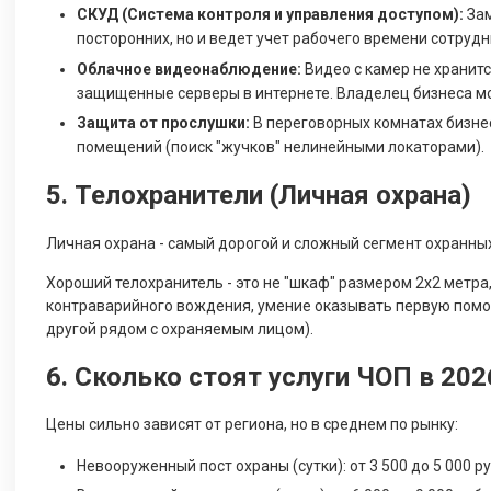
СКУД (Система контроля и управления доступом):
Зам
посторонних, но и ведет учет рабочего времени сотрудн
Облачное видеонаблюдение:
Видео с камер не хранитс
защищенные серверы в интернете. Владелец бизнеса мо
Защита от прослушки:
В переговорных комнатах бизне
помещений (поиск "жучков" нелинейными локаторами).
5. Телохранители (Личная охрана)
Личная охрана - самый дорогой и сложный сегмент охранных
Хороший телохранитель - это не "шкаф" размером 2х2 метра
контраварийного вождения, умение оказывать первую помощ
другой рядом с охраняемым лицом).
6. Сколько стоят услуги ЧОП в 202
Цены сильно зависят от региона, но в среднем по рынку:
Невооруженный пост охраны (сутки): от 3 500 до 5 000 ру