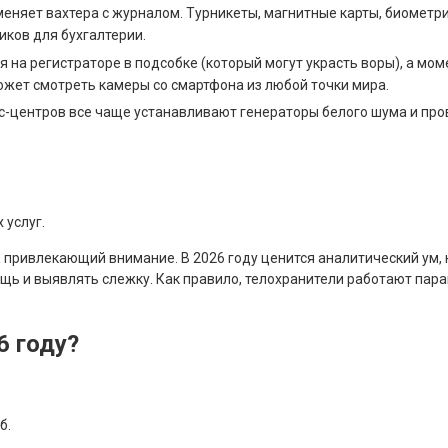
еняет вахтера с журналом. Турникеты, магнитные карты, биометрия 
иков для бухгалтерии.
я на регистраторе в подсобке (который могут украсть воры), а мо
жет смотреть камеры со смартфона из любой точки мира.
с-центров все чаще устанавливают генераторы белого шума и про
 услуг.
, привлекающий внимание. В 2026 году ценится аналитический ум,
ь и выявлять слежку. Как правило, телохранители работают парам
6 году?
б.