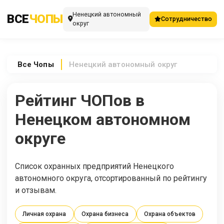
Ненецкий автономный
ВСЕ
ЧОПЫ
Сотрудничество
округ
Все
Чопы
Ненецкий автономный округ
Рейтинг ЧОПов в
Ненецком автономном
округе
Список охранных предприятий Ненецкого
автономного округа, отсортированный по рейтингу
и отзывам.
Личная охрана
Охрана бизнеса
Охрана объектов