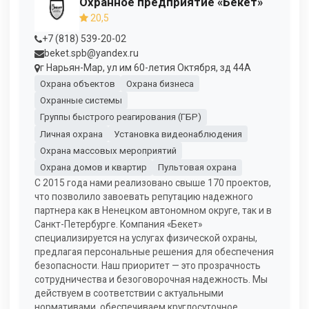
Охранное предприятие «Бекет»
20,5
+7 (818) 539-20-02
beket.spb@yandex.ru
г Нарьян-Мар, ул им 60-летия Октября, зд 44А
Охрана объектов
Охрана бизнеса
Охранные системы
Группы быстрого реагирования (ГБР)
Личная охрана
Установка видеонаблюдения
Охрана массовых мероприятий
Охрана домов и квартир
Пультовая охрана
С 2015 года нами реализовано свыше 170 проектов,
что позволило завоевать репутацию надежного
партнера как в Ненецком автономном округе, так и в
Санкт-Петербурге. Компания «Бекет»
специализируется на услугах физической охраны,
предлагая персональные решения для обеспечения
безопасности. Наш приоритет — это прозрачность
сотрудничества и безоговорочная надежность. Мы
действуем в соответствии с актуальными
нормативами, обеспечиваем круглосуточное