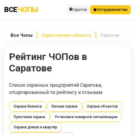
ВСЕ
ЧОПЫ
Саратов
Сотрудничество
Все
Чопы
Саратовская область
Саратов
Рейтинг ЧОПов в
Саратове
Список охранных предприятий Саратова,
отсортированный по рейтингу и отзывам.
Охрана бизнеса
Личная охрана
Охрана объектов
Пультовая охрана
Установка пожарной сигнализации
Охрана домов и квартир