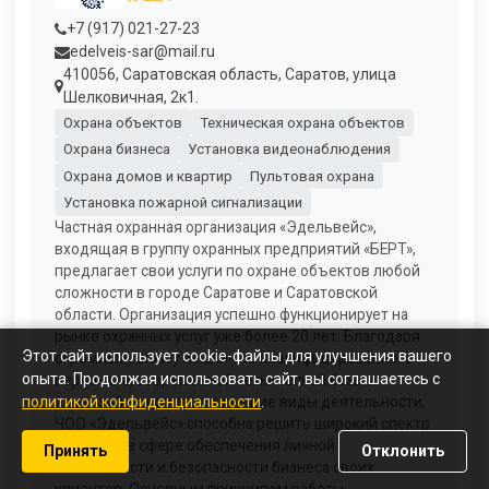
+7 (917) 021-27-23
edelveis-sar@mail.ru
410056, Саратовская область, Саратов, улица
Шелковичная, 2к1.
Охрана объектов
Техническая охрана объектов
Охрана бизнеса
Установка видеонаблюдения
Охрана домов и квартир
Пультовая охрана
Установка пожарной сигнализации
Частная охранная организация «Эдельвейс»,
входящая в группу охранных предприятий «БЕРТ»,
предлагает свои услуги по охране объектов любой
сложности в городе Саратове и Саратовской
области. Организация успешно функционирует на
рынке охранных услуг уже более 20 лет. Благодаря
Этот сайт использует cookie-файлы для улучшения вашего
огромному опыту и наличию квалифицированного
опыта. Продолжая использовать сайт, вы соглашаетесь с
персонала, современной технической базы и
лицензий на соответствующие виды деятельности,
политикой конфиденциальности
.
ЧОО «Эдельвейс» способна решить широкий спектр
вопросов в сфере обеспечения личной
Принять
Отклонить
безопасности и безопасности бизнеса своих
клиентов. Основным принципом работы