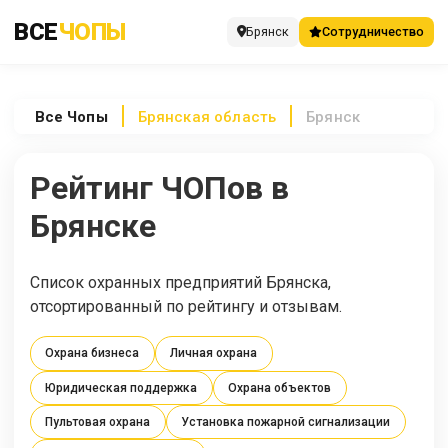
ВСЕ
ЧОПЫ
Брянск
Сотрудничество
Все
Чопы
Брянская область
Брянск
Рейтинг ЧОПов в
Брянске
Список охранных предприятий Брянска,
отсортированный по рейтингу и отзывам.
Охрана бизнеса
Личная охрана
Юридическая поддержка
Охрана объектов
Пультовая охрана
Установка пожарной сигнализации