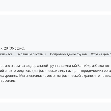
, 20 (36 офис).
 бизнеса
Охранные системы
Сопровождение грузов
Охрана домо
овано в рамках федеральной группы компаний БалтОхранСоюз, кот
 спектр услуг как для физических лиц, так и для юридических орг
ех уровнях. Мы специализируемся на физической охране, что позв
персонала.