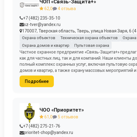
ЧОП «Связь-Защита+»
62,0
4 отзыва
+7 (482) 235-35-10
sz-tver@yandex.ru
170007, Тверская область, Тверь, улица Новая Заря, 6 (4 
Охрана объектов
Техническая охрана объектов
Охрана
Охрана домов и квартир
Пультовая охрана
Частное охранное предприятие «Связь-Защита+» предлага
как для частных лиц, так и для компаний. Наши клиенты
полный комплекс охранных услуг, включая пультовую охран
домов и квартир, а также охрану массовых мероприятий 
Подробнее
ЧОО «Приоритет»
61,0
5 отзывов
+7 (482) 275-21-76
prioritet-chop@yandex.ru