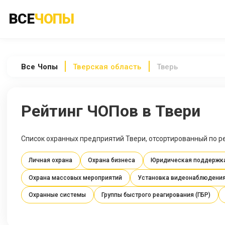
ВСЕ
ЧОПЫ
Все
Чопы
Тверская область
Тверь
Рейтинг ЧОПов в Твери
Список охранных предприятий Твери, отсортированный по ре
Личная охрана
Охрана бизнеса
Юридическая поддержк
Охрана массовых мероприятий
Установка видеонаблюдени
Охранные системы
Группы быстрого реагирования (ГБР)