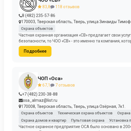
83,8
118 отзывов
8 (482) 235-57-86
170003, Тверская область, Тверь, улица Зинаиды Тимоф
Охрана объектов
Частная охранная организация «СВ» предлагает свои услу
безопасности, то ЧОО «СВ» - это именно та компания, кот
Подробнее
ЧОП «Оса»
67,1
7 отзывов
+7 (482) 230-38-88
osa_almaz@list.ru
170008, Тверская область, Тверь, улица Озёрная, 7к1.
Охрана объектов
Техническая охрана объектов
Охрана
Охрана домов и квартир
Пультовая охрана
Установка 
Частное охранное предприятие ОСА было основано в 2004 