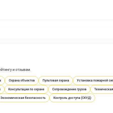
йтингу и отзывам.
а
Охрана объектов
Пультовая охрана
Установка пожарной си
я
Консультации по охране
Сопровождение грузов
Техническая
Экономическая безопасность
Контроль доступа (СКУД)