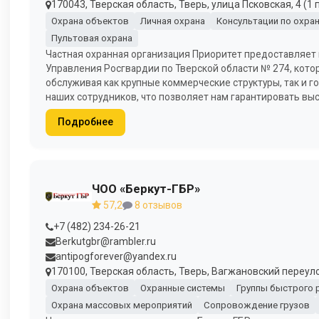
170043, Тверская область, Тверь, улица Псковская, 4 (1
Охрана объектов
Личная охрана
Консультации по охра
Пультовая охрана
Частная охранная организация Приоритет предоставляет 
Управления Росгвардии по Тверской области № 274, кото
обслуживая как крупные коммерческие структуры, так и
наших сотрудников, что позволяет нам гарантировать вы
Подробнее
ЧОО «Беркут-ГБР»
57,2
8 отзывов
+7 (482) 234-26-21
Berkutgbr@rambler.ru
antipogforever@yandex.ru
170100, Тверская область, Тверь, Вагжановский переулок
Охрана объектов
Охранные системы
Группы быстрого 
Охрана массовых мероприятий
Сопровождение грузов