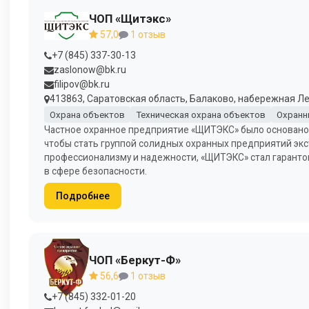
ЧОП «Щитэкс»
57,0
1 отзыв
+7 (845) 337-30-13
zaslonow@bk.ru
filipov@bk.ru
413863, Саратовская область, Балаково, набережная Ле
Охрана объектов
Техническая охрана объектов
Охранн
Частное охранное предприятие «ЩИТЭКС» было основано 2
чтобы стать группой солидных охранных предприятий экст
профессионализму и надежности, «ЩИТЭКС» стал гаранто
в сфере безопасности.
Подробнее
ЧОП «Беркут-Ф»
56,6
1 отзыв
+7 (845) 332-01-20