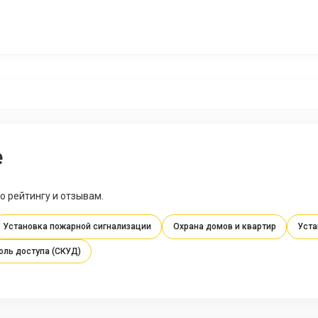
е
о рейтингу и отзывам.
Установка пожарной сигнализации
Охрана домов и квартир
Уста
оль доступа (СКУД)