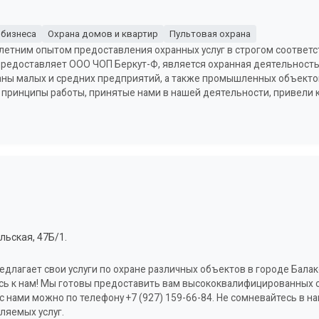
 бизнеса
Охрана домов и квартир
Пультовая охрана
летним опытом предоставления охранных услуг в строгом соответс
редоставляет ООО ЧОП Беркут-Ф, является охранная деятельность
ны малых и средних предприятий, а также промышленных объектов
 принципы работы, принятые нами в нашей деятельности, привели
льская, 47Б/1.
длагает свои услуги по охране различных объектов в городе Балак
есь к нам! Мы готовы предоставить вам высококвалифицированных
 нами можно по телефону +7 (927) 159-66-84. Не сомневайтесь в н
ляемых услуг.