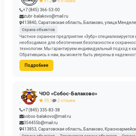
41,2
4 отзыва
+7 (845) 366-53-00
zubr-balakovo@mail.ru
413840, Саратовская область, Балаково, улица Менделее
Охрана объектов
Частное охранное предприятие «Зубр» специализируется н
необходимое для обеспечения безопасности и сохранно
технологии. Мы гарантируем индивидуальный подход к к
Обратившись к нам, вы можете быть уверены в надежнос
Подробнее
ЧОО «Собос-Балаково»
39,1
2 отзыва
+7 (845) 335-83-38
sobos-balakovo@mail.ru
354455b@mail.ru
413853, Саратовская область, Балаково, Красноармейска
Охрана объектов
Техническая охрана объектов
Охрана