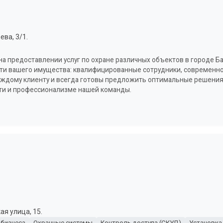
ва, 3/1.
а предоставлении услуг по охране различных объектов в городе Ба
сти вашего имущества: квалифицированные сотрудники, современн
аждому клиенту и всегда готовы предложить оптимальные решения
ти и профессионализме нашей команды.
я улица, 15.
 бизнеса
Охранные системы
Контроль доступа (СКУД)
Установка