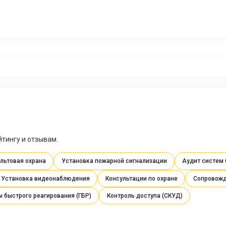
тингу и отзывам.
льтовая охрана
Установка пожарной сигнализации
Аудит систем
Установка видеонаблюдения
Консультации по охране
Сопровожд
ы быстрого реагирования (ГБР)
Контроль доступа (СКУД)