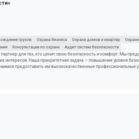
сти»
ождение грузов
Охрана бизнеса
Охрана домов и квартир
Охранн
ения
Консультации по охране
Аудит систем безопасности
артнер для тех, кто ценит свою безопасность и комфорт. Мы предл
х интересов. Наша приоритетная задача — повышение уровня безо
емимся предоставить им высококачественные профессиональные у