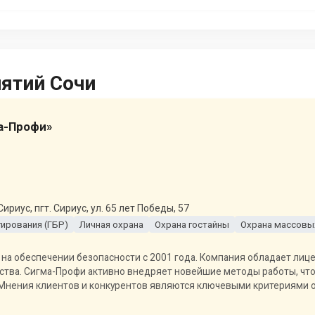
иятий Сочи
а-Профи»
иус, пгт. Сириус, ул. 65 лет Победы, 57
гирования (ГБР)
Личная охрана
Охрана гостайны
Охрана массовы
 на обеспечении безопасности с 2001 года. Компания обладает лиц
ства. Сигма-Профи активно внедряет новейшие методы работы, чт
 Мнения клиентов и конкурентов являются ключевыми критериями