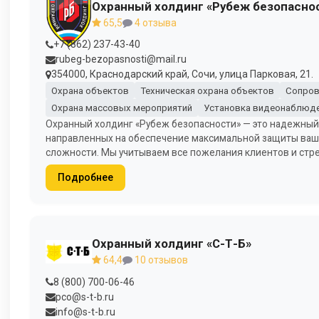
Охранный холдинг «Рубеж безопасно
65,5
4 отзыва
+7 (862) 237-43-40
rubeg-bezopasnosti@mail.ru
354000, Краснодарский край, Сочи, улица Парковая, 21.
Охрана объектов
Техническая охрана объектов
Сопров
Охрана массовых мероприятий
Установка видеонаблюд
Охранный холдинг «Рубеж безопасности» — это надежный п
направленных на обеспечение максимальной защиты ваши
сложности. Мы учитываем все пожелания клиентов и стр
Подробнее
Охранный холдинг «С-Т-Б»
64,4
10 отзывов
8 (800) 700-06-46
pco@s-t-b.ru
info@s-t-b.ru