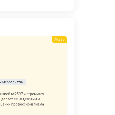
х мероприятий
ензией №2597 и стремится
о делает ее надежным и
 оценки профессионализма