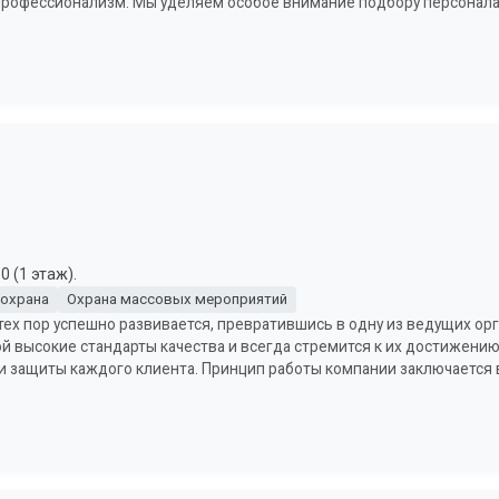
профессионализм. Мы уделяем особое внимание подбору персонала,
0 (1 этаж).
 охрана
Охрана массовых мероприятий
 тех пор успешно развивается, превратившись в одну из ведущих ор
й высокие стандарты качества и всегда стремится к их достижени
 и защиты каждого клиента. Принцип работы компании заключается