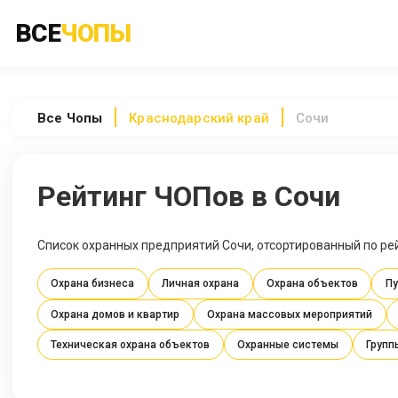
ВСЕ
ЧОПЫ
Все
Чопы
Краснодарский край
Сочи
Рейтинг ЧОПов в Сочи
Список охранных предприятий Сочи, отсортированный по рей
Охрана бизнеса
Личная охрана
Охрана объектов
Пу
Охрана домов и квартир
Охрана массовых мероприятий
Техническая охрана объектов
Охранные системы
Групп