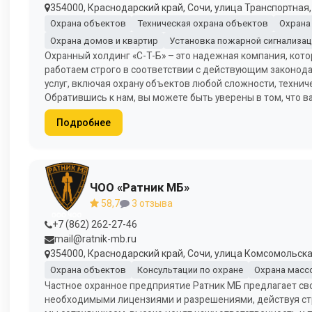
354000, Краснодарский край, Сочи, улица Транспортная, 
Охрана объектов
Техническая охрана объектов
Охрана
Охрана домов и квартир
Установка пожарной сигнализац
Охранный холдинг «С-Т-Б» – это надежная компания, кото
работаем строго в соответствии с действующим законод
услуг, включая охрану объектов любой сложности, технич
Обратившись к нам, вы можете быть уверены в том, что 
Подробнее
ЧОО «Ратник МБ»
58,7
3 отзыва
+7 (862) 262-27-46
mail@ratnik-mb.ru
354000, Краснодарский край, Сочи, улица Комсомольская,
Охрана объектов
Консультации по охране
Охрана масс
Частное охранное предприятие Ратник МБ предлагает сво
необходимыми лицензиями и разрешениями, действуя стро