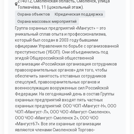
214012, Смоленская область, Смоленск, улица
Толмачёва, 11 (цокольный этаж).
Охрана объектов
Юридическая поддержка
Охрана массовых мероприятий
Группа охранных предприятий «Мангуст» – это
уникальный сплав опыта и профессионализма,
который был создан в 2003 году бывшими
офицерами Управления по борьбе с организованной
преступностью (УБОП). Они объединились под
эгидой Общероссийской общественной
организации «Российская организация сотрудников
правоохранительных органов» для того, чтобы
обеспечить занятость отставных сотрудников
спецслужб, правоохранительных органов и
военнослужащих вооруженных сил Российской
Федерации. На сегодняшний день в состав Группы
охранных предприятий входят пять частных
охранных предприятий: ООО ЧОП «Мангуст-Н», ООО
ЧОП «Мангуст-Л», ООО ЧОО «Мангуст-Смоленск»,
ООО ЧОО «Мангуст-Смоленск 2», ООО ЧОО
«Мангуст67». Все эти охранные организации
являются членами Смоленской Торгово-