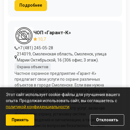
Подробнее
ЧОП «Гарант-К»
10,7
+7 (481) 245-05-28
214019, Смоленская область, Смоленск, улица
Марии Октябрьской, 16 (306 офис; 3 этаж).
Охрана объектов
Частное охранное предприятие «Гарант-К»
предлагает свои услуги по охране различных
объектов в городе Смоленске. Если вам нужна
надежная защита для вашего бизнеса, дома или
Этот сайт использует cookie-файлы для улучшения вашего
любого другого места, то ЧОП «Гарант-К» - это
опыта. Продолжая использовать сайт, вы соглашаетесь с
именно та компания, которая вам нужна. Мы
политикой конфиденциальности
.
предоставляем широкий спектр услуг, включая
физическую охрану, установку систем
видеонаблюдения и сигнализации, а также
Принять
Отклонить
консультации по вопросам безопасности. Наши