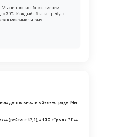
. Мы не только обеспечиваем
 до 30%. Каждый объект требует
мся к максимальному
вою деятельность в Зеленограде. Мы
рк»»
(рейтинг 42,1),
«ЧОО «Ермак РП»»