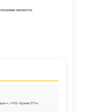
влениями являются:
арк»», «ЧОО «Ермак РП»».