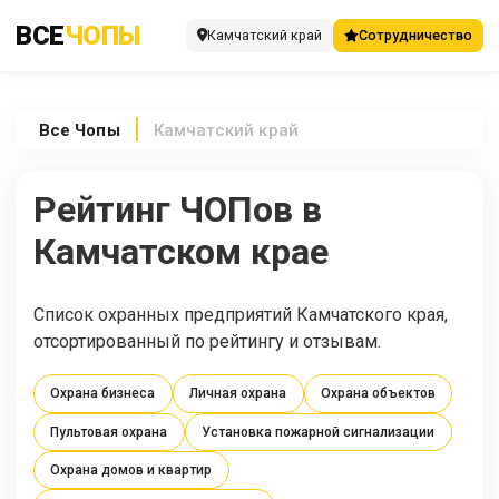
ВСЕ
ЧОПЫ
Камчатский край
Сотрудничество
Все
Чопы
Камчатский край
Рейтинг ЧОПов в
Камчатском крае
Список охранных предприятий Камчатского края,
отсортированный по рейтингу и отзывам.
Охрана бизнеса
Личная охрана
Охрана объектов
Пультовая охрана
Установка пожарной сигнализации
Охрана домов и квартир