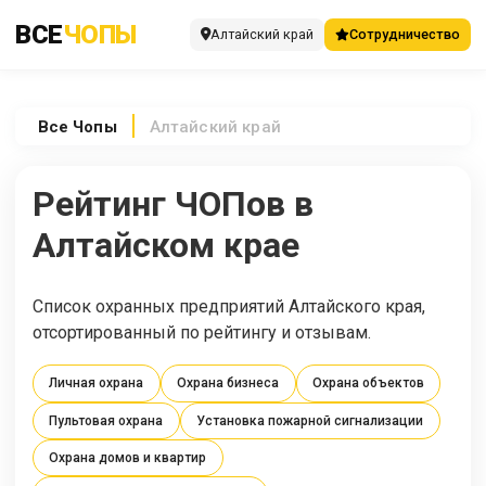
ВСЕ
ЧОПЫ
Алтайский край
Сотрудничество
Все
Чопы
Алтайский край
Рейтинг ЧОПов в
Алтайском крае
Список охранных предприятий Алтайского края,
отсортированный по рейтингу и отзывам.
Личная охрана
Охрана бизнеса
Охрана объектов
Пультовая охрана
Установка пожарной сигнализации
Охрана домов и квартир