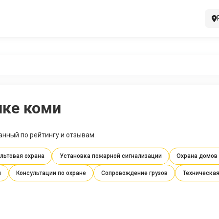
ике коми
анный по рейтингу и отзывам.
льтовая охрана
Установка пожарной сигнализации
Охрана домов 
я
Консультации по охране
Сопровождение грузов
Техническая