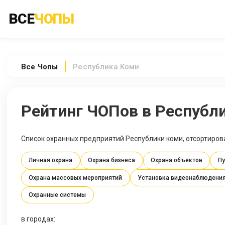
ВСЕ
ЧОПЫ
Все
Чопы
Республика Коми
Рейтинг ЧОПов в Республ
Список охранных предприятий Республики коми, отсортиров
Личная охрана
Охрана бизнеса
Охрана объектов
Пу
Охрана массовых мероприятий
Установка видеонаблюдени
Охранные системы
в городах: