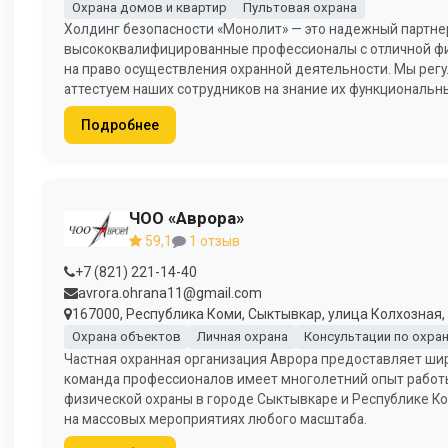
Охрана домов и квартир
Пультовая охрана
Холдинг безопасности «Монолит» — это надежный партнер 
высококвалифицированные профессионалы с отличной фи
на право осуществления охранной деятельности. Мы регу
аттестуем наших сотрудников на знание их функциональн
Подробнее
ЧОО «Аврора»
59,1
1 отзыв
+7 (821) 221-14-40
avrora.ohrana11@gmail.com
167000, Республика Коми, Сыктывкар, улица Колхозная, 
Охрана объектов
Личная охрана
Консультации по охра
Частная охранная организация Аврора предоставляет шир
команда профессионалов имеет многолетний опыт работы 
физической охраны в городе Сыктывкаре и Республике Ко
на массовых мероприятиях любого масштаба.