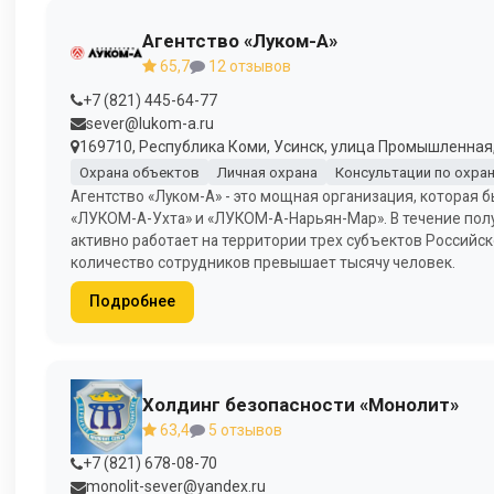
Агентство «Луком-А»
65,7
12 отзывов
+7 (821) 445-64-77
sever@lukom-a.ru
169710, Республика Коми, Усинск, улица Промышленная,
Охрана объектов
Личная охрана
Консультации по охра
Агентство «Луком-А» - это мощная организация, которая 
«ЛУКОМ-А-Ухта» и «ЛУКОМ-А-Нарьян-Мар». В течение полу
активно работает на территории трех субъектов Российс
количество сотрудников превышает тысячу человек.
Подробнее
Холдинг безопасности «Монолит»
63,4
5 отзывов
+7 (821) 678-08-70
monolit-sever@yandex.ru