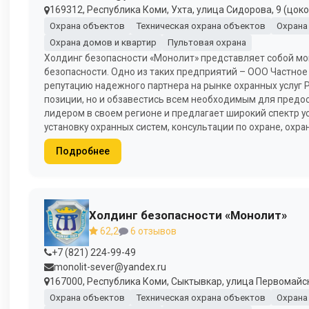
169312, Республика Коми, Ухта, улица Сидорова, 9 (цок
Охрана объектов
Техническая охрана объектов
Охрана
Охрана домов и квартир
Пультовая охрана
Холдинг безопасности «Монолит» представляет собой мо
безопасности. Одно из таких предприятий – ООО Частное
репутацию надежного партнера на рынке охранных услуг 
позиции, но и обзавестись всем необходимым для предос
лидером в своем регионе и предлагает широкий спектр усл
установку охранных систем, консультации по охране, охра
Подробнее
Холдинг безопасности «Монолит»
62,2
6 отзывов
+7 (821) 224-99-49
monolit-sever@yandex.ru
167000, Республика Коми, Сыктывкар, улица Первомайска
Охрана объектов
Техническая охрана объектов
Охрана