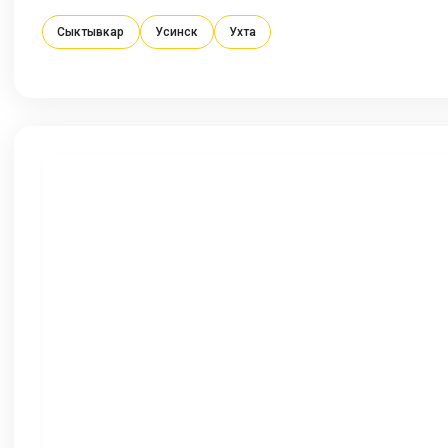
Сыктывкар
Усинск
Ухта