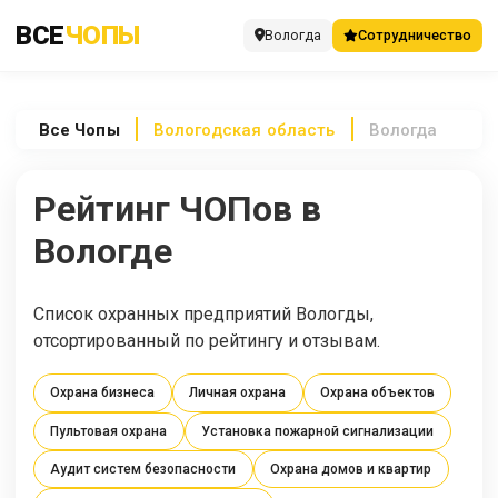
ВСЕ
ЧОПЫ
Вологда
Сотрудничество
Все
Чопы
Вологодская область
Вологда
Рейтинг ЧОПов в
Вологде
Список охранных предприятий Вологды,
отсортированный по рейтингу и отзывам.
Охрана бизнеса
Личная охрана
Охрана объектов
Пультовая охрана
Установка пожарной сигнализации
Аудит систем безопасности
Охрана домов и квартир