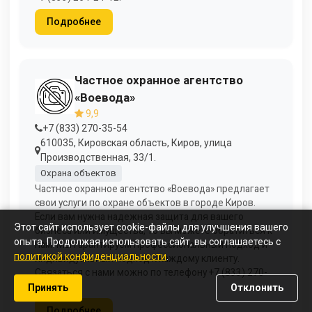
Подробнее
Частное охранное агентство
«Воевода»
9,9
+7 (833) 270-35-54
610035, Кировская область, Киров, улица
Производственная, 33/1.
Охрана объектов
Частное охранное агентство «Воевода» предлагает
свои услуги по охране объектов в городе Киров.
Если вам нужна надежная защита для вашего
Этот сайт использует cookie-файлы для улучшения вашего
бизнеса или имущества, то вы можете обратиться к
опыта. Продолжая использовать сайт, вы соглашаетесь с
нам. Мы гарантируем профессиональный подход и
политикой конфиденциальности
.
индивидуальный подход к каждому клиенту.
Связаться с нами можно по телефону +7 (833) 270-
35-54.
Принять
Отклонить
Подробнее