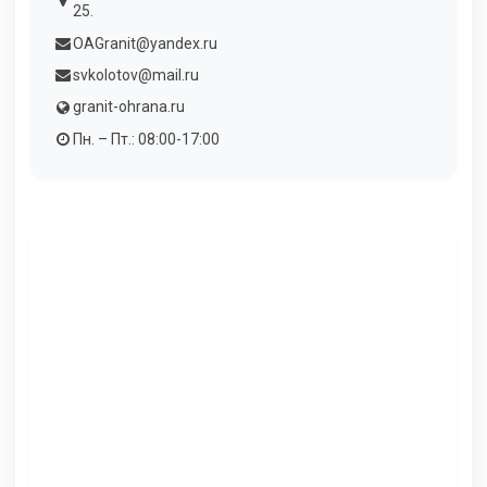
25.
OAGranit@yandex.ru
svkolotov@mail.ru
granit-ohrana.ru
Пн. – Пт.: 08:00-17:00