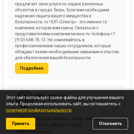
предлагает свои услуги по охране различных
объектов в городе Тверь. Если вам необходима
надежная защита вашего имущества и
безопасности, то ЧОП «Спектр» - это именно та
компания, которая вам нужна. Связаться с
представителями компании можно по телефону +7
(910) 648-76-13. Не сомневайтесь в
профессионализме наших сотрудников, которые
обладают всеми необходимыми навыками и опытом
для обеспечения вашей безопасности.
Подробнее
ЧОО «Спарта»
Этот сайт использует cookie-файлы для улучшения вашего
17,9
опыта. Продолжая использовать сайт, вы соглашаетесь с
политикой конфиденциальности
.
+7 (482) 242-95-97
170001, Тверская область, Тверь, проспект
Принять
Отклонить
Калинина, 62 (1 кабинет; 1 этаж).
Охрана объектов