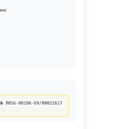
вна
№ Л056-00106-69/00022617