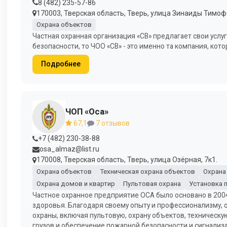
8 (482) 235-57-86
170003, Тверская область, Тверь, улица Зинаиды Тимоф
Охрана объектов
Частная охранная организация «СВ» предлагает свои услу
безопасности, то ЧОО «СВ» - это именно та компания, кот
Подробнее
ЧОП «Оса»
67,1
7 отзывов
+7 (482) 230-38-88
osa_almaz@list.ru
170008, Тверская область, Тверь, улица Озёрная, 7к1.
Охрана объектов
Техническая охрана объектов
Охрана
Охрана домов и квартир
Пультовая охрана
Установка 
Частное охранное предприятие ОСА было основано в 2004 
здоровья. Благодаря своему опыту и профессионализму, 
охраны, включая пультовую, охрану объектов, техническу
грузов и обеспечение пожарной безопасности и сигнализ