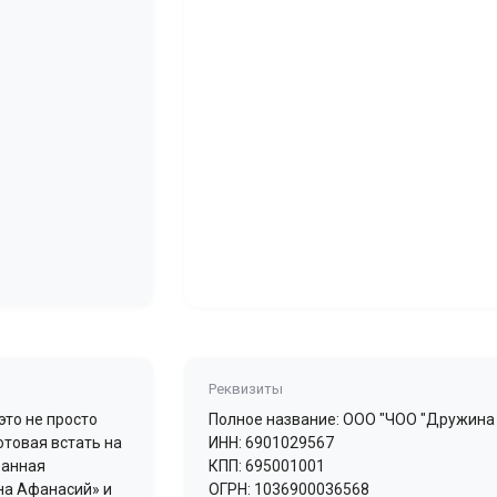
Реквизиты
то не просто
Полное название: ООО "ЧОО "Дружина
отовая встать на
ИНН: 6901029567
ранная
КПП: 695001001
на Афанасий» и
ОГРН: 1036900036568