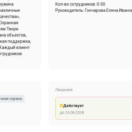
ружина
Кол-во сотрудников: 0-50
 различные
Руководитель: Гончарова Елена Ивано
качества»,
 Охранная
лям Твери
ана объектов,
ская поддержка,
 Каждый клиент
отрудников
Лицензия
чная охрана
Действует
до 24.06.2028