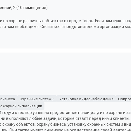
еевой, 2 (10 помещение).
ги по охране различных объектов в городе Тверь. Если вам нужна 
орая вам необходима. Связаться с представителями организации мож
 бизнеса
Охранные системы
Установка видеонаблюдения
Сопро
пожарной сигнализации
году и с тех пор успешно предоставляет свои услуги по охране и з
они выполняют любые задачи, которые ставят перед ними клиенты. 
ю охрану объектов, охрану бизнеса, установку охранных систем и 
ации. Они также имеют лицензию на осуществление своей деятельн