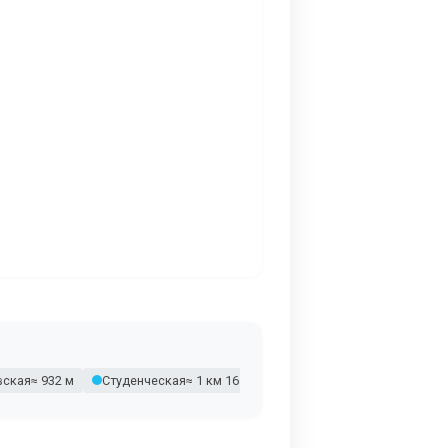
вская
≈ 932 м
Студенческая
≈ 1 км 165 м
Шелепиха
≈ 1 км 385 м