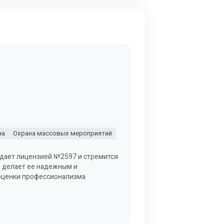
на
Охрана массовых мероприятий
адает лицензией №2597 и стремится
о делает ее надежным и
 оценки профессионализма