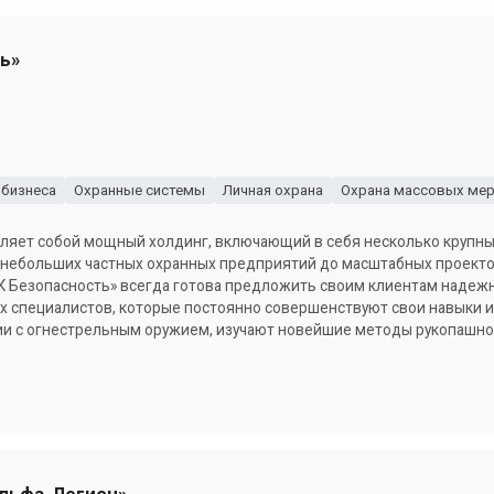
ь»
 бизнеса
Охранные системы
Личная охрана
Охрана массовых мер
вляет собой мощный холдинг, включающий в себя несколько крупн
 небольших частных охранных предприятий до масштабных проектов
К Безопасность» всегда готова предложить своим клиентам надежн
 специалистов, которые постоянно совершенствуют свои навыки и 
и с огнестрельным оружием, изучают новейшие методы рукопашно
Альфа-Легион»