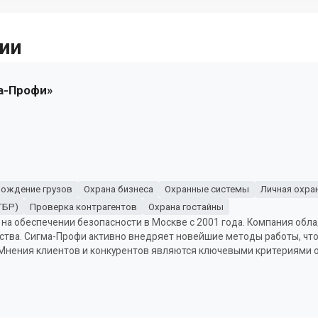
ии
а-Профи»
ождение грузов
Охрана бизнеса
Охранные системы
Личная охра
ГБР)
Проверка контрагентов
Охрана гостайны
 на обеспечении безопасности в Москве с 2001 года. Компания обл
ства. Сигма-Профи активно внедряет новейшие методы работы, чт
 Мнения клиентов и конкурентов являются ключевыми критериями