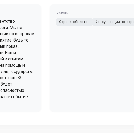
Услуги
ентство
Охрана объектов
Консультации по охр
ости. Мы не
ации по вопросам
иятие, будь то
ый показ,
ие. Наши
ей и опытом
 на помощь и
 лиц государств.
ость нашей
 будет
зопасностью.
 ваше событие