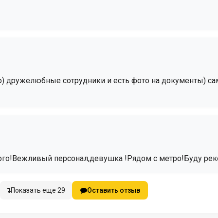
го) дружелюбные сотрудники и есть фото на документы) са
ого!Вежливый персонал,девушка !Рядом с метро!Буду реко
Показать еще 29
Оставить отзыв