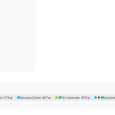
)
≈ 274 м
Москва-Сити
≈ 467 м
Тестовская
≈ 870 м
Кутузо