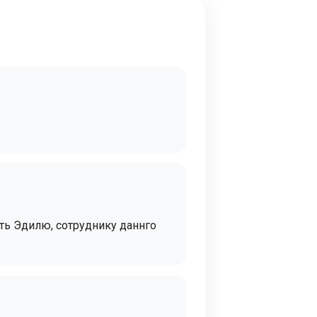
ть Эдилю, сотруднику даннго