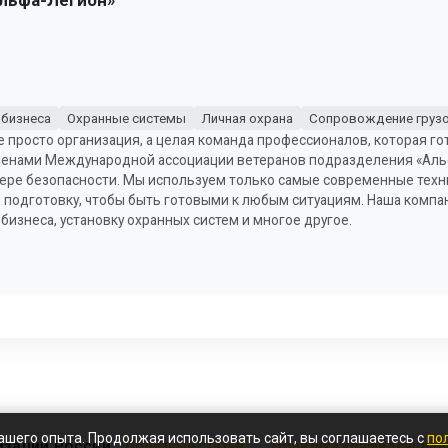
 бизнеса
Охранные системы
Личная охрана
Сопровождение груз
е просто организация, а целая команда профессионалов, которая г
членами Международной ассоциации ветеранов подразделения «Альф
фере безопасности. Мы используем только самые современные техн
подготовку, чтобы быть готовыми к любым ситуациям. Наша компан
бизнеса, установку охранных систем и многое другое.
ашего опыта. Продолжая использовать сайт, вы соглашаетесь с
по
изации России
Полезные статьи
Политика конфиденциал