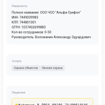
Реквизиты
Полное название: ООО ЧОО "Альфа-Грифон"
ИНН: 7449039983
КПП: 744801001
ОГРН: 1037402699883
Кол-во сотрудников: 0-50
Руководитель: Воложанин Александр Эдуардович
Услуги
Охрана объектов
Личная охрана
Лицензия
№ Л056-00106-74/00014646