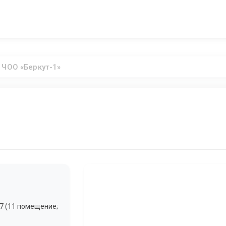
ЧОО «Беркут-1»
 7 (11 помещение;