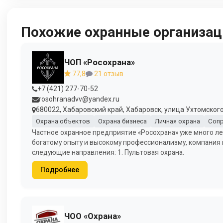
Похожие охранные организац
ЧОП «Росохрана»
77,8
21 отзыв
+7 (421) 277-70-52
rosohranadvv@yandex.ru
680022, Хабаровский край, Хабаровск, улица Ухтомского,
Охрана объектов
Охрана бизнеса
Личная охрана
Сопр
Частное охранное предприятие «Росохрана» уже много лет
богатому опыту и высокому профессионализму, компания 
следующие направления: 1. Пультовая охрана.
Подробнее
ЧОО «Охрана»