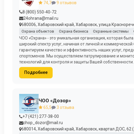
74,7
9 отзывов
8 (800) 550-40-72
24ohrana@mail.ru
680006, Хабаровский край, Хабаровск, улица Красноречен
Охрана объектов
Охрана бизнеса
Охранные системы
ЧОО «Охрана» - это уникальная организация, которая был
широкий спектр услуг, начиная от личной и коммерческо
гарантируем качество и эффективность наших услуг, пред
спортсменов. Мы осуществляем патрулирование и монит
технологий для контроля и защиты Вашей собственности.
Подробнее
ЧОО «Дозор»
65,5
3 отзыва
+7 (421) 277-38-00
chop_dozor@mail.ru
680014, Хабаровский край, Хабаровск, квартал ДОС, 62 (