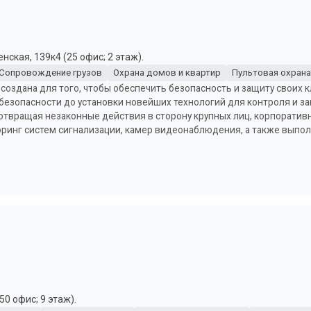
ская, 139к4 (25 офис; 2 этаж).
Сопровождение грузов
Охрана домов и квартир
Пультовая охрана
а создана для того, чтобы обеспечить безопасность и защиту своих
й безопасности до установки новейших технологий для контроля и 
отвращая незаконные действия в сторону крупных лиц, корпоративн
оринг систем сигнализации, камер видеонаблюдения, а также вып
50 офис; 9 этаж).