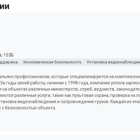
ии
, 153Б.
оддержка
Экономическая безопасность
Установка видеонаблюден
альянс профессионалов, которые специализируются на комплексно
За годы своей работы, начиная с 1998 года, компания успела заре
 на объектах различных министерств, служб, ведомств, законодате
ются различные услуги, такие как пультовая охрана, проверка на п
тановка видеонаблюдения и сопровождение грузов. Каждая из этих
 с безопасностью объекта.