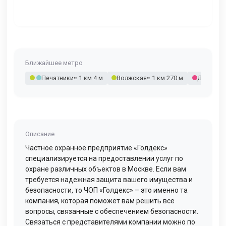
Ближайшее метро
Печатники
≈ 1 км 4 м
Волжская
≈ 1 км 270 м
Депо
≈ 1 
Описание
Частное охранное предприятие «Голдекс»
специализируется на предоставлении услуг по
охране различных объектов в Москве. Если вам
требуется надежная защита вашего имущества и
безопасности, то ЧОП «Голдекс» – это именно та
компания, которая поможет вам решить все
вопросы, связанные с обеспечением безопасности.
Связаться с представителями компании можно по