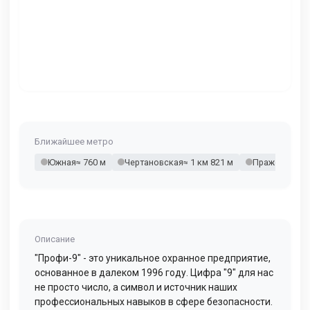
Ближайшее метро
Южная
≈ 760 м
Чертановская
≈ 1 км 821 м
Пражская
≈ 1
Описание
"Профи-9" - это уникальное охранное предприятие,
основанное в далеком 1996 году. Цифра "9" для нас
не просто число, а символ и источник наших
профессиональных навыков в сфере безопасности.