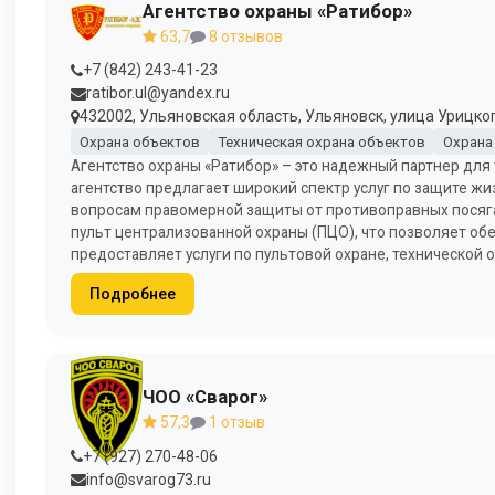
Агентство охраны «Ратибор»
63,7
8 отзывов
+7 (842) 243-41-23
ratibor.ul@yandex.ru
432002, Ульяновская область, Ульяновск, улица Урицког
Охрана объектов
Техническая охрана объектов
Охрана
Агентство охраны «Ратибор» – это надежный партнер для 
агентство предлагает широкий спектр услуг по защите ж
вопросам правомерной защиты от противоправных посягат
пульт централизованной охраны (ПЦО), что позволяет об
предоставляет услуги по пультовой охране, технической 
Подробнее
ЧОО «Сварог»
57,3
1 отзыв
+7 (927) 270-48-06
info@svarog73.ru