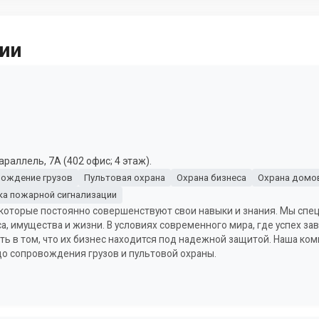
ии
раллель, 7А (402 офис; 4 этаж).
ождение грузов
Пультовая охрана
Охрана бизнеса
Охрана домов
ка пожарной сигнализации
, которые постоянно совершенствуют свои навыки и знания. Мы сп
а, имущества и жизни. В условиях современного мира, где успех за
ь в том, что их бизнес находится под надежной защитой. Наша ко
 до сопровождения грузов и пультовой охраны.