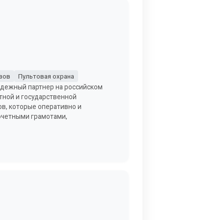
зов
Пультовая охрана
надежный партнер на российском
тной и государственной
в, которые оперативно и
очетными грамотами,