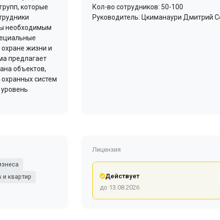
групп, которые
Кол-во сотрудников: 50-100
отрудники
Руководитель: Цкиманаури Дмитрий С
аны необходимым
пециальные
 охране жизни и
рма предлагает
рана объектов,
а охранных систем
 уровень
Лицензия
изнеса
Действует
 и квартир
до 13.08.2026