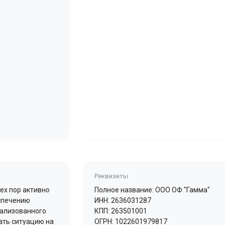
Реквизиты
тех пор активно
Полное название: ООО ОФ "Гамма"
еспечению
ИНН: 2636031287
рализованного
КПП: 263501001
ать ситуацию на
ОГРН: 1022601979817