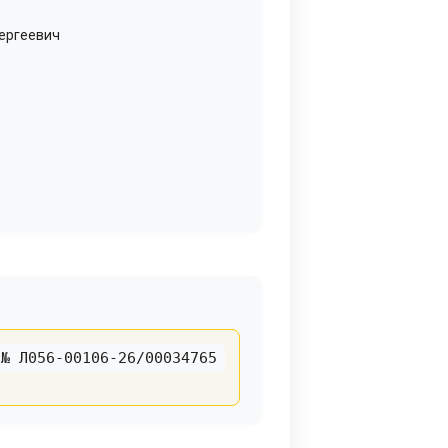
ергеевич
№ Л056-00106-26/00034765