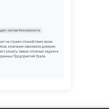
удит систем безопасности
оит на страже спокойствия своих
иков, компания завоевала доверие
яют решать самые сложные задачи и
Охранных Предприятий Урала,