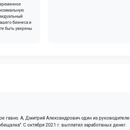
овременное
максимальную
ивидуальный
ашего бизнеса и
ете быть уверены
е гавно. А, Дмитрий Александрович один из руководителей
бещалка". С октября 2021 г. выплатил заработаных денег.