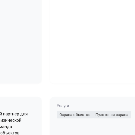
Услуги
й партнер для
Охрана объектов
Пультовая охрана
физической
оманда
 объектов