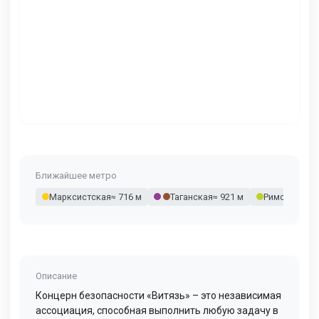
Ближайшее метро
Марксистская
≈ 716 м
Таганская
≈ 921 м
Римская
≈ 96
Описание
Концерн безопасности «Витязь» – это независимая
ассоциация, способная выполнить любую задачу в