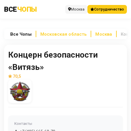
ВСЕ
ЧОПЫ
Москва
Сотрудничество
Все
Чопы
Московская область
Москва
Конц
Концерн безопасности
«Витязь»
70,5
Контакты