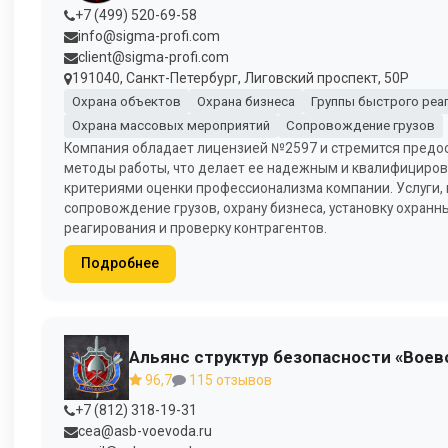
+7 (499) 520-69-58
info@sigma-profi.com
client@sigma-profi.com
191040, Санкт-Петербург, Лиговский проспект, 50Р
Охрана объектов
Охрана бизнеса
Группы быстрого реа
Охрана массовых мероприятий
Сопровождение грузов
Компания обладает лицензией №2597 и стремится предос
методы работы, что делает ее надежным и квалифициров
критериями оценки профессионализма компании. Услуги, 
сопровождение грузов, охрану бизнеса, установку охранн
реагирования и проверку контрагентов.
Подробнее
Альянс структур безопасности «Воев
96,7
115 отзывов
+7 (812) 318-19-31
cea@asb-voevoda.ru