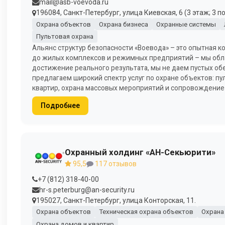
mail@asb-voevoda.ru
196084, Санкт-Петербург, улица Киевская, 6 (3 этаж; 3 п
Охрана объектов
Охрана бизнеса
Охранные системы
Пультовая охрана
Альянс структур безопасности «Воевода» – это опытная 
до жилых комплексов и режимных предприятий – мы обл
достижение реального результата, мы не даем пустых обе
предлагаем широкий спектр услуг по охране объектов: пул
квартир, охрана массовых мероприятий и сопровождение 
Подробнее
Охранный холдинг «АН-Секьюрити»
95,5
117 отзывов
+7 (812) 318-40-00
hr-s.peterburg@an-security.ru
195027, Санкт-Петербург, улица Конторская, 11.
Охрана объектов
Техническая охрана объектов
Охрана
Охрана домов и квартир