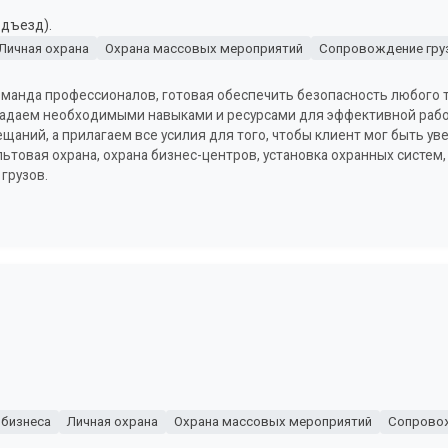
одъезд).
Личная охрана
Охрана массовых мероприятий
Сопровождение гру
команда профессионалов, готовая обеспечить безопасность любого 
адаем необходимыми навыками и ресурсами для эффективной рабо
щаний, а прилагаем все усилия для того, чтобы клиент мог быть у
ьтовая охрана, охрана бизнес-центров, установка охранных систем,
грузов.
 бизнеса
Личная охрана
Охрана массовых мероприятий
Сопровож