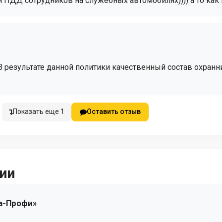
ДД сотрудников на служебных автомобилях)))) а то как ш.
В результате данной политики качественный состав охран
Показать еще 1
Оставить отзыв
ии
а-Профи»