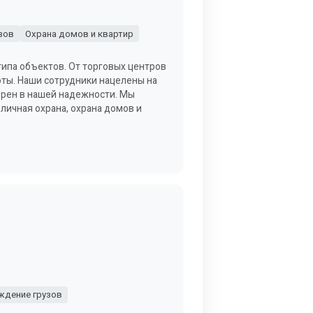
зов
Охрана домов и квартир
типа объектов. От торговых центров
ты. Наши сотрудники нацелены на
верен в нашей надежности. Мы
 личная охрана, охрана домов и
дение грузов