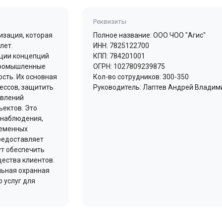
Реквизиты
изация, которая
Полное название: ООО ЧОО "Агис"
лет.
ИНН: 7825122700
ации концепций
КПП: 784201001
 промышленные
ОГРН: 1027809239875
сть. Их основная
Кол-во сотрудников: 300-350
ессов, защитить
Руководитель: Лаптев Андрей Владим
авлений
ъектов. Это
онаблюдения,
ременных
предоставляет
ут обеспечить
ества клиентов.
льная охранная
 услуг для