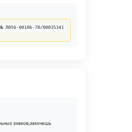
№ Л056-00106-78/00035341
льных знаков,захочешь