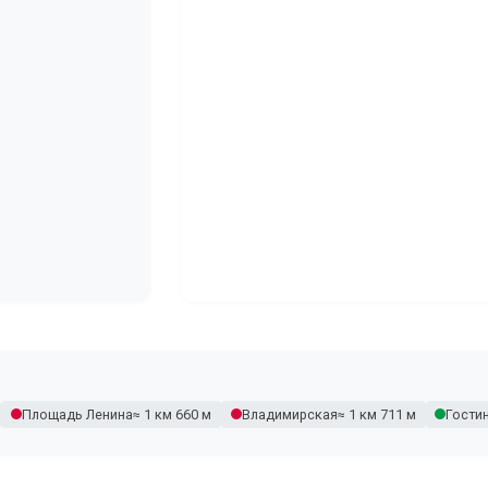
Площадь Ленина
≈ 1 км 660 м
Владимирская
≈ 1 км 711 м
Гости