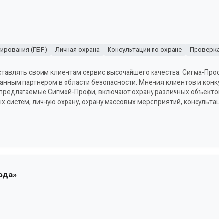
гирования (ГБР)
Личная охрана
Консультации по охране
Проверка
тавлять своим клиентам сервис высочайшего качества. Сигма-Про
анным партнером в области безопасности. Мнения клиентов и кон
предлагаемые Сигмой-Профи, включают охрану различных объектов
ых систем, личную охрану, охрану массовых мероприятий, консульта
ода»