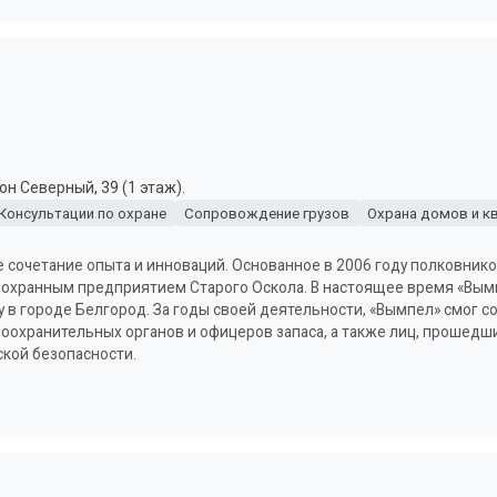
н Северный, 39 (1 этаж).
Консультации по охране
Сопровождение грузов
Охрана домов и к
е сочетание опыта и инноваций. Основанное в 2006 году полковник
охранным предприятием Старого Оскола. В настоящее время «Вымп
у в городе Белгород. За годы своей деятельности, «Вымпел» смог 
оохранительных органов и офицеров запаса, а также лиц, прошедш
кой безопасности.