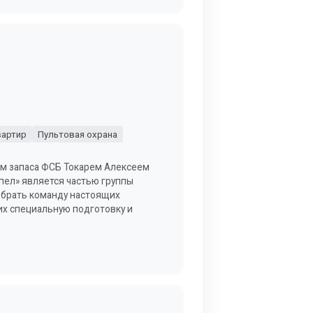
вартир
Пультовая охрана
ом запаса ФСБ Токарем Алексеем
ел» является частью группы
собрать команду настоящих
их специальную подготовку и