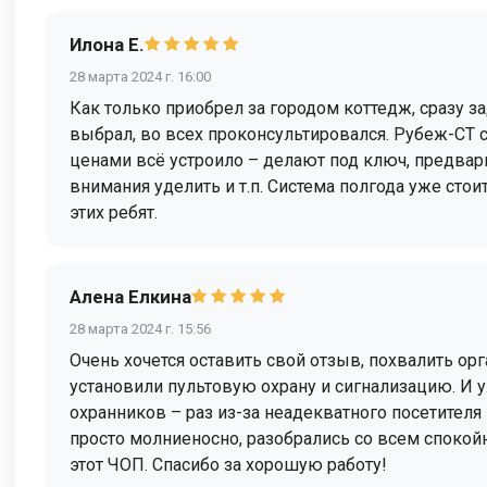
Илона Е.
28 марта 2024 г. 16:00
Как только приобрел за городом коттедж, сразу 
выбрал, во всех проконсультировался. Рубеж-СТ 
ценами всё устроило – делают под ключ, предвари
внимания уделить и т.п. Система полгода уже стои
этих ребят.
Алена Елкина
28 марта 2024 г. 15:56
Очень хочется оставить свой отзыв, похвалить ор
установили пультовую охрану и сигнализацию. И 
охранников – раз из-за неадекватного посетител
просто молниеносно, разобрались со всем спокой
этот ЧОП. Спасибо за хорошую работу!