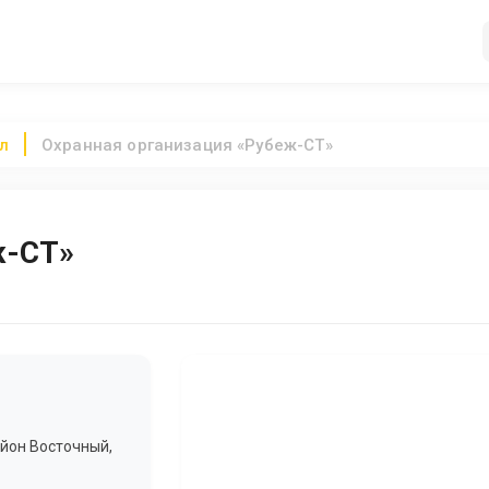
л
Охранная организация «Рубеж-СТ»
ж-СТ»
айон Восточный,