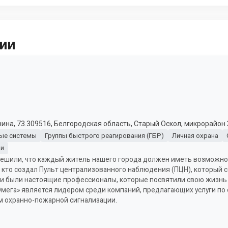
ии
ина, 73.309516, Белгородская область, Старый Оскол, микрорайон З
ые системы
Группы быстрого реагирования (ГБР)
Личная охрана
ии
ы решили, что каждый житель нашего города должен иметь возможн
х, кто создал Пульт централизованного наблюдения (ПЦН), который
и были настоящие профессионалы, которые посвятили свою жизнь 
ега» является лидером среди компаний, предлагающих услуги по
м охранно-пожарной сигнализации.