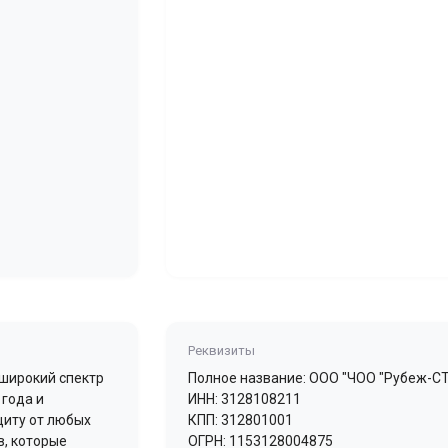
Реквизиты
широкий спектр
Полное название: ООО "ЧОО "Рубеж-СТ
 года и
ИНН: 3128108211
иту от любых
КПП: 312801001
в, которые
ОГРН: 1153128004875