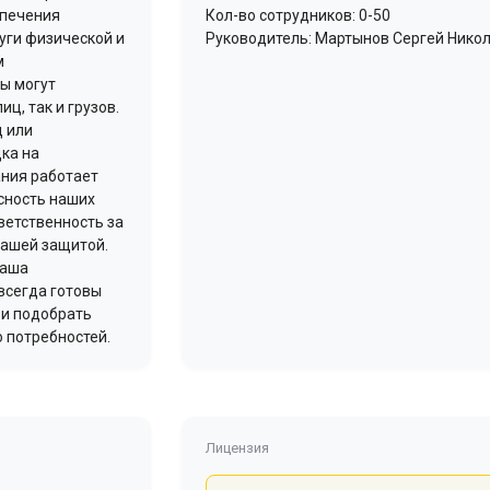
спечения
Кол-во сотрудников: 0-50
уги физической и
Руководитель: Мартынов Сергей Нико
м
ы могут
ц, так и грузов.
д или
ка на
ния работает
асность наших
ветственность за
нашей защитой.
ваша
всегда готовы
 и подобрать
 потребностей.
Лицензия