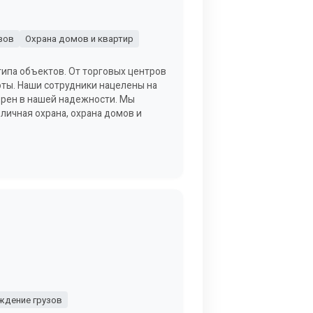
зов
Охрана домов и квартир
типа объектов. От торговых центров
ты. Наши сотрудники нацелены на
верен в нашей надежности. Мы
 личная охрана, охрана домов и
дение грузов