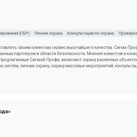
гирования (ГБР)
Личная охрана
Консультации по охране
Проверка
тавлять своим клиентам сервис высочайшего качества. Сигма-Про
анным партнером в области безопасности. Мнения клиентов и кон
предлагаемые Сигмой-Профи, включают охрану различных объектов
ых систем, личную охрану, охрану массовых мероприятий, консульта
ода»