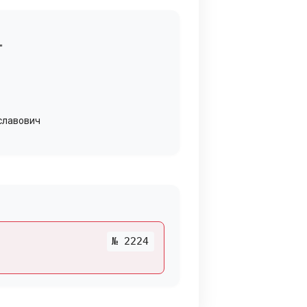
"
славович
№ 2224