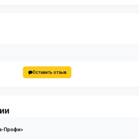
Оставить отзыв
ии
а-Профи»