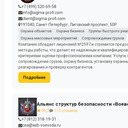
+7 (499) 520-69-58
info@sigma-profi.com
client@sigma-profi.com
191040, Санкт-Петербург, Лиговский проспект, 50Р
Охрана объектов
Охрана бизнеса
Группы быстрого реа
Охрана массовых мероприятий
Сопровождение грузов
Компания обладает лицензией №2597 и стремится предос
методы работы, что делает ее надежным и квалифициров
критериями оценки профессионализма компании. Услуги, 
сопровождение грузов, охрану бизнеса, установку охранн
реагирования и проверку контрагентов.
Подробнее
Альянс структур безопасности «Воев
96,7
115 отзывов
+7 (812) 318-19-31
cea@asb-voevoda.ru