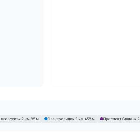
олковская
≈ 2 км 85 м
Электросила
≈ 2 км 458 м
Проспект Славы
≈ 