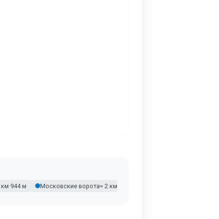
2 км 944 м
Московские ворота
≈ 2 км 960 м