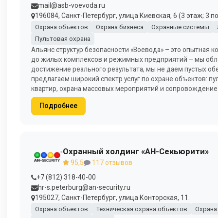
mail@asb-voevoda.ru
196084, Санкт-Петербург, улица Киевская, 6 (3 этаж; 3 п
Охрана объектов
Охрана бизнеса
Охранные системы
Пультовая охрана
Альянс структур безопасности «Воевода» – это опытная 
до жилых комплексов и режимных предприятий – мы обл
достижение реального результата, мы не даем пустых обе
предлагаем широкий спектр услуг по охране объектов: пул
квартир, охрана массовых мероприятий и сопровождение 
Подробнее
Охранный холдинг «АН-Секьюрити»
95,5
117 отзывов
+7 (812) 318-40-00
hr-s.peterburg@an-security.ru
195027, Санкт-Петербург, улица Конторская, 11.
Охрана объектов
Техническая охрана объектов
Охрана