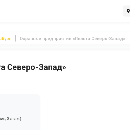
рбург
Охранное предприятие «Пельта Северо-Запад»
та Северо-Запад»
ис; 3 этаж).