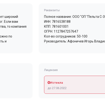
Реквизиты
ает широкий
Полное название: ООО "ОП "Пельта С-З
рг. Если вам
ИНН: 7816538188
тва, то компания
КПП: 781601001
ОГРН: 1127847257647
ожно по
Кол-во сотрудников: 50-100
ть и
Руководитель: Афоничев Игорь Влади
Лицензия
Истекла
до 27.06.2022