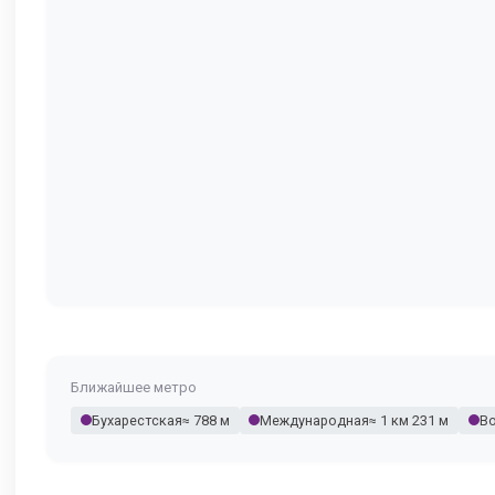
Ближайшее метро
Бухарестская
≈ 788 м
Международная
≈ 1 км 231 м
В