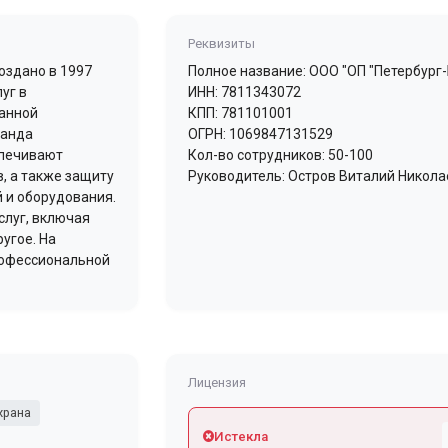
Реквизиты
оздано в 1997
Полное название: ООО "ОП "Петербург
уг в
ИНН: 7811343072
ранной
КПП: 781101001
манда
ОГРН: 1069847131529
спечивают
Кол-во сотрудников: 50-100
, а также защиту
Руководитель: Остров Виталий Никол
 и оборудования.
слуг, включая
угое. На
рофессиональной
Лицензия
храна
Истекла