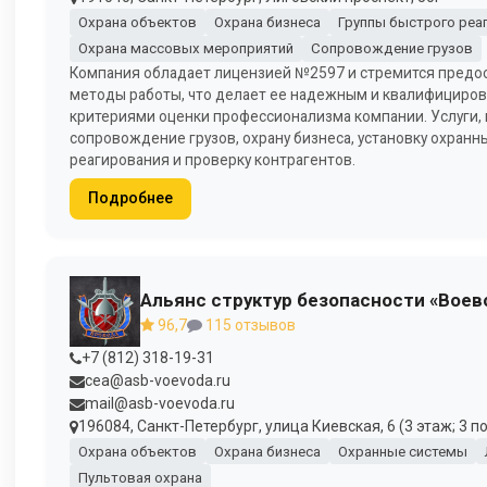
Охрана объектов
Охрана бизнеса
Группы быстрого реа
Охрана массовых мероприятий
Сопровождение грузов
Компания обладает лицензией №2597 и стремится предос
методы работы, что делает ее надежным и квалифициров
критериями оценки профессионализма компании. Услуги, 
сопровождение грузов, охрану бизнеса, установку охранн
реагирования и проверку контрагентов.
Подробнее
Альянс структур безопасности «Воев
96,7
115 отзывов
+7 (812) 318-19-31
cea@asb-voevoda.ru
mail@asb-voevoda.ru
196084, Санкт-Петербург, улица Киевская, 6 (3 этаж; 3 п
Охрана объектов
Охрана бизнеса
Охранные системы
Пультовая охрана