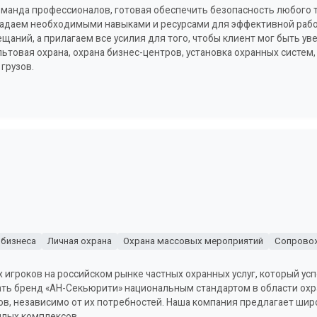
команда профессионалов, готовая обеспечить безопасность любого 
адаем необходимыми навыками и ресурсами для эффективной рабо
щаний, а прилагаем все усилия для того, чтобы клиент мог быть у
ьтовая охрана, охрана бизнес-центров, установка охранных систем,
грузов.
 бизнеса
Личная охрана
Охрана массовых мероприятий
Сопровож
игроков на российском рынке частных охранных услуг, который усп
лать бренд «АН-Секьюрити» национальным стандартом в области ох
в, независимо от их потребностей. Наша компания предлагает широ
илых комплексов.