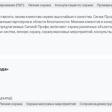
гирования (ГБР)
Личная охрана
Консультации по охране
Проверка
тавлять своим клиентам сервис высочайшего качества. Сигма-Про
анным партнером в области безопасности. Мнения клиентов и кон
предлагаемые Сигмой-Профи, включают охрану различных объектов
ых систем, личную охрану, охрану массовых мероприятий, консульта
ода»
одъезд).
Личная охрана
Охрана массовых мероприятий
Сопровождение гру