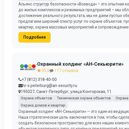
Альянс структур безопасности «Воевода» – это опытная 
до жилых комплексов и режимных предприятий – мы обл
достижение реального результата, мы не даем пустых обе
предлагаем широкий спектр услуг по охране объектов: пул
квартир, охрана массовых мероприятий и сопровождение 
Подробнее
Охранный холдинг «АН-Секьюрити»
95,5
117 отзывов
+7 (812) 318-40-00
hr-s.peterburg@an-security.ru
195027, Санкт-Петербург, улица Конторская, 11.
Охрана объектов
Техническая охрана объектов
Охрана
Охрана домов и квартир
Охранный холдинг «АН-Секьюрити» — это один из ведущих 
Наша стратегическая цель заключается в том, чтобы сде
создать безопасное пространство для всех наших клиенто
объектов различного типа: от крупных предприятий до ж