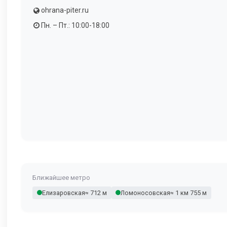
ohrana-piter.ru
Пн. – Пт.: 10:00-18:00
Ближайшее метро
Елизаровская
≈ 712 м
Ломоносовская
≈ 1 км 755 м