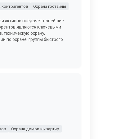
 контрагентов
Охрана гостайны
фи активно внедряет новейшие
курентов являются ключевыми
, техническую охрану,
ции по охране, группы быстрого
зов
Охрана домов и квартир