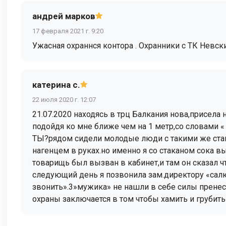
андрей марков
17 февраля 2021 г. 9:20
Ужасная охраннся контора . Охранники с ТК Невски
катерина с.
22 июля 2020 г. 12:07
21.07.2020 находясь в трц Балкания нова,присел
подойдя ко мне ближе чем на 1 метр,со словами « 
ТЫ?рядом сидели молодые люди с такими же стак
нагенцем в руках.но именно я со стаканом сока 
товарищь был вызван в кабинет,и там он сказал ч
следующий день я позвонила зам.директору «сал
звонить».3»мужика» не нашли в себе силы пренес
охраны заключается в том чтобы хамить и грубить