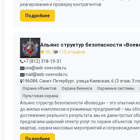
реагирования и проверку контрагентов.
Подробнее
Альянс структур безопасности «Воев
96,7
115 отзывов
+7 (812) 318-19-31
cea@asb-voevoda.ru
mail@asb-voevoda.ru
196084, Санкт-Петербург, улица Киевская, 6 (3 этаж; 3 п
Охрана объектов
Охрана бизнеса
Охранные системы
Пультовая охрана
Альянс структур безопасности «Воевода» – это опытная 
до жилых комплексов и режимных предприятий – мы обл
достижение реального результата, мы не даем пустых обе
предлагаем широкий спектр услуг по охране объектов: пул
квартир, охрана массовых мероприятий и сопровождение 
Подробнее