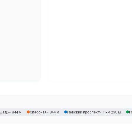
ощадь
≈ 844 м
Спасская
≈ 844 м
Невский проспект
≈ 1 км 230 м
Г