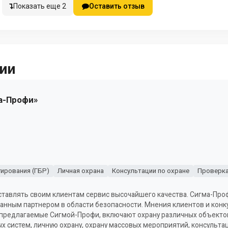
Показать еще 2
Оставить отзыв
ии
а-Профи»
гирования (ГБР)
Личная охрана
Консультации по охране
Проверка
тавлять своим клиентам сервис высочайшего качества. Сигма-Про
анным партнером в области безопасности. Мнения клиентов и кон
предлагаемые Сигмой-Профи, включают охрану различных объектов
ых систем, личную охрану, охрану массовых мероприятий, консульта