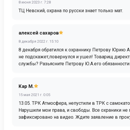
8 июня 2023 г. 7:28
ТЦ Невский, охрана по русски знает только мат.
алексей сахаров
8 декабря 2022 г. 15:10
8 декабря обратился к охраннику Петрову Юрию Ан
не подскажет,повернулся и ушел! Товарищ директ
службы? Разьясните Петрову Ю.А.его обязанност
Kap M.
15 мая 2021 г. 0:05
13.05. ТРК Атмосфера, непустили в ТРК с самокат
Нарушили мои права, и свободы. Все охраники не
зафиксировано на видео. Ждите заявление в прок