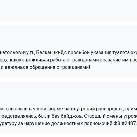
атольевичу,тц Балканчкий,с просьбой указания туалета,ох
ор,а какже вежливая работа с гражданами,оказание им по
и и вежливое обращение с гражданами!
ом, ссылаясь в усной форме на внутрений распорядок, при
 представлялись, были без бейджов. Старшый смены угрож
уратуру за нарушение должностных полномочий ФЗ #2487, 