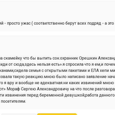
й - просто ужас ( соответственно берут всех подряд - а эт
а на скамейку что бы выпить сок.охранник Орешкин Алекса
иди от сюда,здесь нельзя есть».я спросила что я ем,и поч
анами,сидела семья с открытыми пакетами и ЕЛА хепи мил
вызвала такую реакцию.мною было написано заявление на
то я вру и вообще не адекватная.ни каких извинений мно
ют» Мораф Сергею Александровичу на что после разговора
ти извинения перед беременной девушкой,работа данного 
 посетителям.