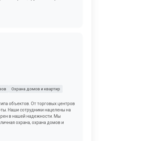
зов
Охрана домов и квартир
типа объектов. От торговых центров
ты. Наши сотрудники нацелены на
верен в нашей надежности. Мы
 личная охрана, охрана домов и