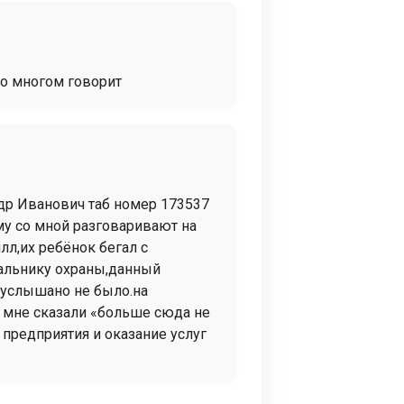
о о многом говорит
ндр Иванович таб номер 173537
ему со мной разговаривают на
л,их ребёнок бегал с
чальнику охраны,данный
ю услышано не было.на
 мне сказали «больше сюда не
предприятия и оказание услуг