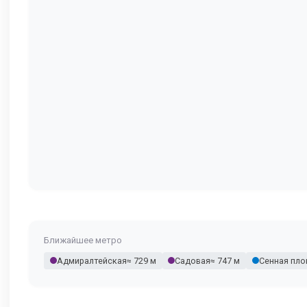
Ближайшее метро
Адмиралтейская
≈ 729 м
Садовая
≈ 747 м
Сенная пл