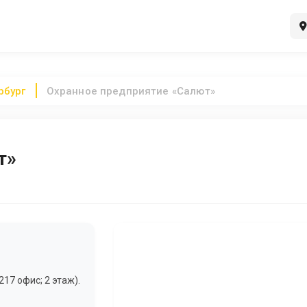
рбург
Охранное предприятие «Салют»
т»
17 офис; 2 этаж).