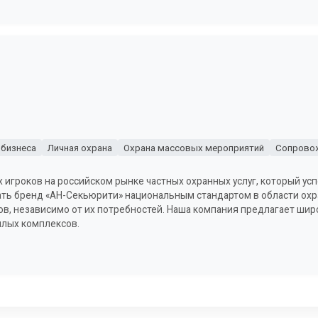
 бизнеса
Личная охрана
Охрана массовых мероприятий
Сопровож
игроков на российском рынке частных охранных услуг, который усп
лать бренд «АН-Секьюрити» национальным стандартом в области ох
в, независимо от их потребностей. Наша компания предлагает широ
илых комплексов.