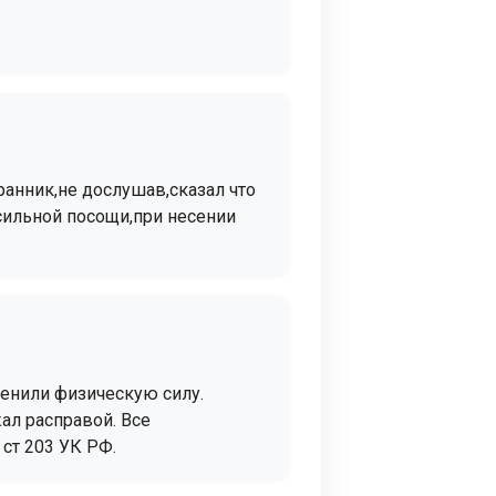
ранник,не дослушав,сказал что
сильной посощи,при несении
менили физическую силу.
ал расправой. Все
ст 203 УК РФ.