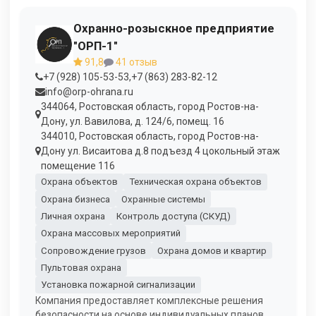
Охранно-розыскное предприятие
"ОРП-1"
91,8
41 отзыв
+7 (928) 105-53-53
,
+7 (863) 283-82-12
info@orp-ohrana.ru
344064, Ростовская область, город Ростов-на-
Дону, ул. Вавилова, д. 124/6, помещ. 16
344010, Ростовская область, город Ростов-на-
Дону ул. Висаитова д.8 подъезд 4 цокольный этаж
помещение 116
Охрана объектов
Техническая охрана объектов
Охрана бизнеса
Охранные системы
Личная охрана
Контроль доступа (СКУД)
Охрана массовых мероприятий
Сопровождение грузов
Охрана домов и квартир
Пультовая охрана
Установка пожарной сигнализации
Компания предоставляет комплексные решения
безопасности на основе индивидуальных планов