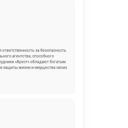
бя ответственность за безопасность
ьного агентства, способного
рудники «Арес+» обладают богатым
ля защиты жизни и имущества своих