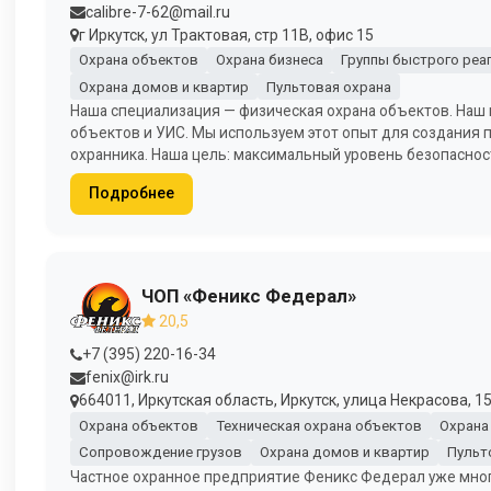
calibre-7-62@mail.ru
г Иркутск, ул Трактовая, стр 11В, офис 15
Охрана объектов
Охрана бизнеса
Группы быстрого реа
Охрана домов и квартир
Пультовая охрана
Наша специализация — физическая охрана объектов. Наш 
объектов и УИС. Мы используем этот опыт для создания
охранника. Наша цель: максимальный уровень безопаснос
Подробнее
ЧОП «Феникс Федерал»
20,5
+7 (395) 220-16-34
fenix@irk.ru
664011, Иркутская область, Иркутск, улица Некрасова, 1
Охрана объектов
Техническая охрана объектов
Охрана
Сопровождение грузов
Охрана домов и квартир
Пульт
Частное охранное предприятие Феникс Федерал уже мног