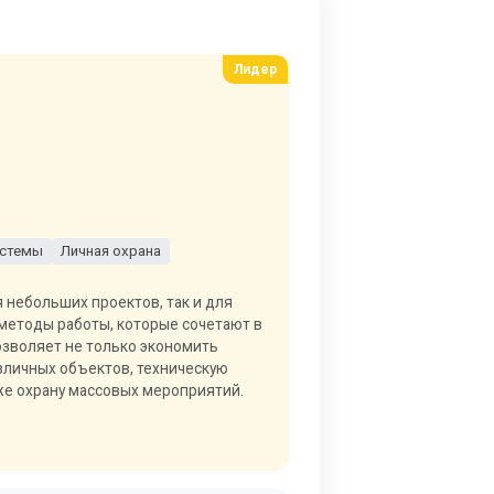
истемы
Личная охрана
я небольших проектов, так и для
методы работы, которые сочетают в
озволяет не только экономить
азличных объектов, техническую
акже охрану массовых мероприятий.