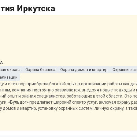
тия Иркутска
А.
вая охрана
Охрана бизнеса
Охрана домов и квартир
Охранные с
нализации
у и с тех пор приобрела богатый опыт в организации работы как дл
нтам, компания постоянно развивается, внедряя новые подходы и 
ий опыт и знания специалистов, работающих в этой области. Это п
уги. «Бульдог» предлагает широкий спектр услуг, включая охрану р
ну домов и квартир, установку охранных систем, личную охрану, а т