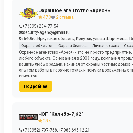
Охранное агентство «Арес+»
47,3
2 отзыва
+7 (395) 254-77-54
security-agency@mail.ru
664050, Иркутская область, Иркутск, улица Ширямова, 15
Охрана объектов
Охрана бизнеса
Личная охрана
Охра
Охранное агентство «Арес+» - это не просто предприятие
любого объекта. Основанная в 2003 году, компания прош
решить любые задачи, начиная от охраны частных домов
опытом работы в горячих точках и поимки вооруженных п
клиентов.
Подробнее
ЧОП "Калибр-7,62"
28,4
+7 (3952) 707-768
,
+7 983 695 12 21