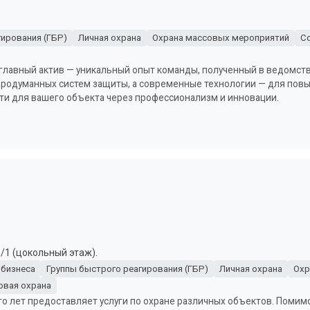
гирования (ГБР)
Личная охрана
Охрана массовых мероприятий
С
главный актив — уникальный опыт команды, полученный в ведомств
 продуманных систем защиты, а современные технологии — для по
ти для вашего объекта через профессионализм и инновации.
5/1 (цокольный этаж).
 бизнеса
Группы быстрого реагирования (ГБР)
Личная охрана
Охр
овая охрана
о лет предоставляет услуги по охране различных объектов. Помим