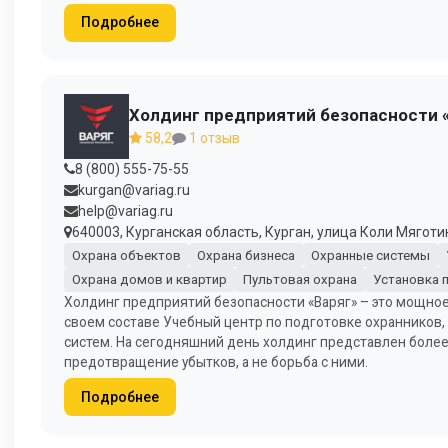
Подробнее
Холдинг предприятий безопасности 
58,2
1 отзыв
8 (800) 555-75-55
kurgan@variag.ru
help@variag.ru
640003, Курганская область, Курган, улица Коли Мяготин
Охрана объектов
Охрана бизнеса
Охранные системы
Охрана домов и квартир
Пультовая охрана
Установка 
Холдинг предприятий безопасности «Варяг» – это мощное
своем составе Учебный центр по подготовке охранников,
систем. На сегодняшний день холдинг представлен более 
предотвращение убытков, а не борьба с ними.
Подробнее