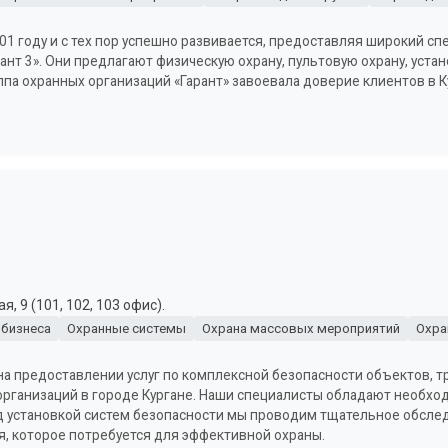
01 году и с тех пор успешно развивается, предоставляя широкий спе
арант 3». Они предлагают физическую охрану, пультовую охрану, уст
ппа охранных организаций «Гарант» завоевала доверие клиентов в К
, 9 (101, 102, 103 офис).
 бизнеса
Охранные системы
Охрана массовых мероприятий
Охра
на предоставлении услуг по комплексной безопасности объектов, т
рганизаций в городе Кургане. Наши специалисты обладают необх
д установкой систем безопасности мы проводим тщательное обслед
, которое потребуется для эффективной охраны.