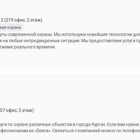
2 (219 офис; 2 этаж).
вая охрана
арты современной охраны. Мы используем новейшие технологии дл
е на любые непредвиденные ситуации. Мы предоставляем услуги п
режиме реального времени.
07 офис; 3 этаж).
луги по охране различных объектов в городе Курган. Если вам нужн
офессионалам из «Зевса». Связаться с компанией можно по телефону