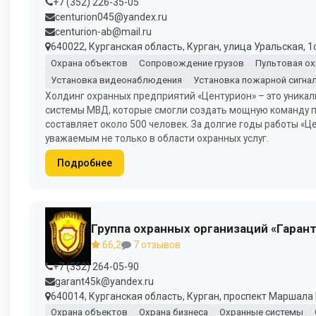
+7 (352) 226-35-05
centurion045@yandex.ru
centurion-ab@mail.ru
640022, Курганская область, Курган, улица Уральская, 1с
Охрана объектов
Сопровождение грузов
Пультовая ох
Установка видеонаблюдения
Установка пожарной сигна
Холдинг охранных предприятий «Центурион» – это уникал
системы МВД, которые смогли создать мощную команду пр
составляет около 500 человек. За долгие годы работы «Ц
уважаемым не только в области охранных услуг.
Подробнее
Группа охранных организаций «Гарант
66,2
7 отзывов
+7 (352) 264-05-90
garant45k@yandex.ru
640014, Курганская область, Курган, проспект Маршала 
Охрана объектов
Охрана бизнеса
Охранные системы