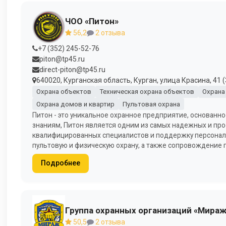
ЧОО «Питон»
56,2
2 отзыва
+7 (352) 245-52-76
piton@tp45.ru
direct-piton@tp45.ru
640020, Курганская область, Курган, улица Красина, 41 (
Охрана объектов
Техническая охрана объектов
Охрана
Охрана домов и квартир
Пультовая охрана
Питон - это уникальное охранное предприятие, основанно
знаниям, Питон является одним из самых надежных и пр
квалифицированных специалистов и поддержку персональ
пультовую и физическую охрану, а также сопровождение 
Подробнее
Группа охранных организаций «Мираж
50,5
2 отзыва