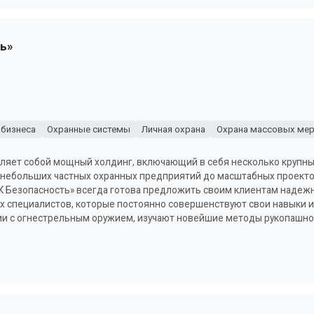
ь»
 бизнеса
Охранные системы
Личная охрана
Охрана массовых мер
вляет собой мощный холдинг, включающий в себя несколько крупн
 небольших частных охранных предприятий до масштабных проектов
К Безопасность» всегда готова предложить своим клиентам надежн
 специалистов, которые постоянно совершенствуют свои навыки и 
и с огнестрельным оружием, изучают новейшие методы рукопашно