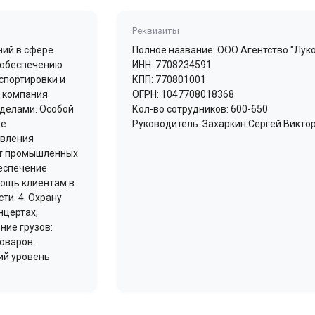
Реквизиты
ний в сфере
Полное название: ООО Агентство "Луко
о обеспечению
ИНН: 7708234591
спортировки и
КПП: 770801001
ы компания
ОГРН: 1047708018368
еделами. Особой
Кол-во сотрудников: 600-650
ое
Руководитель: Захаркин Сергей Викто
авления
 от промышленных
беспечение
мощь клиентам в
ти. 4. Охрану
нцертах,
ние грузов:
оваров.
ий уровень