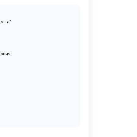
м - а"
рович