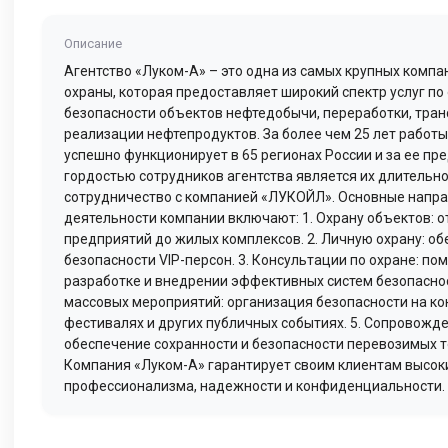
Описание
Агентство «Луком-А» – это одна из самых крупных компа
охраны, которая предоставляет широкий спектр услуг п
безопасности объектов нефтедобычи, переработки, тран
реализации нефтепродуктов. За более чем 25 лет работ
успешно функционирует в 65 регионах России и за ее пр
гордостью сотрудников агентства является их длительн
сотрудничество с компанией «ЛУКОЙЛ». Основные напр
деятельности компании включают: 1. Охрану объектов:
предприятий до жилых комплексов. 2. Личную охрану: о
безопасности VIP-персон. 3. Консультации по охране: по
разработке и внедрении эффективных систем безопаснос
массовых мероприятий: организация безопасности на ко
фестивалях и других публичных событиях. 5. Сопровожде
обеспечение сохранности и безопасности перевозимых т
Компания «Луком-А» гарантирует своим клиентам высок
профессионализма, надежности и конфиденциальности.