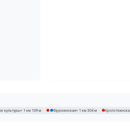
рк культуры
≈ 1 км 109 м
Фрунзенская
≈ 1 км 304 м
Кропоткинска