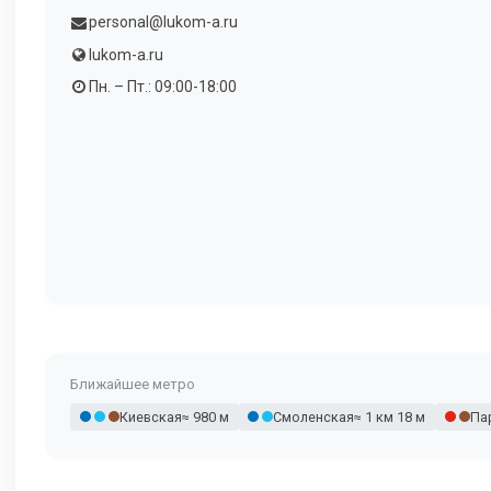
personal@lukom-a.ru
lukom-a.ru
Пн. – Пт.: 09:00-18:00
Ближайшее метро
Киевская
≈ 980 м
Смоленская
≈ 1 км 18 м
Па