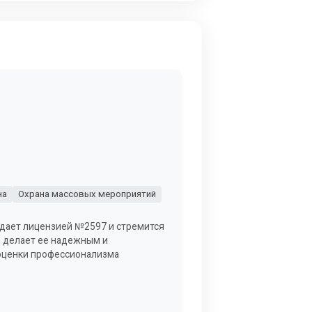
на
Охрана массовых мероприятий
адает лицензией №2597 и стремится
о делает ее надежным и
 оценки профессионализма