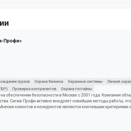
ии
а-Профи»
ождение грузов
Охрана бизнеса
Охранные системы
Личная охра
ГБР)
Проверка контрагентов
Охрана гостайны
 на обеспечении безопасности в Москве с 2001 года. Компания обл
ства. Сигма-Профи активно внедряет новейшие методы работы, чт
 Мнения клиентов и конкурентов являются ключевыми критериями