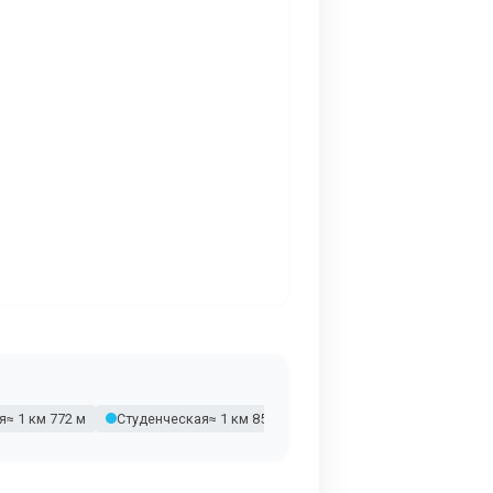
я
≈ 1 км 772 м
Студенческая
≈ 1 км 858 м
Спортивная
≈ 2 км 115 м