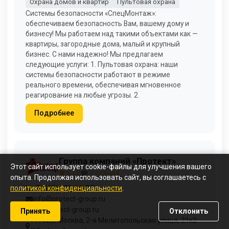
Охрана домов и квартир
Пультовая охрана
Системы безопасности «СпецМонтаж»:
обеспечиваем безопасность Вам, вашему дому и
бизнесу! Мы работаем над такими объектами как —
квартиры, загородные дома, малый и крупный
бизнес. С нами надежно! Мы предлагаем
следующие услуги: 1. Пультовая охрана: наши
системы безопасности работают в режиме
реального времени, обеспечивая мгновенное
реагирование на любые угрозы. 2.
Подробнее
Группа компаний «Протект»
Этот сайт использует cookie-файлы для улучшения вашего
61,0
3 отзыва
опыта. Продолжая использовать сайт, вы соглашаетесь с
политикой конфиденциальности
.
+7 (495) 320-66-87
info@protect-group.ru
hr@protect-group.ru
Принять
Отклонить
117623, Москва, 2-я Мелитопольская улица, 21к2