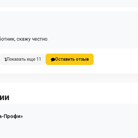
отник, скажу честно.
Показать еще 11
Оставить отзыв
ии
а-Профи»