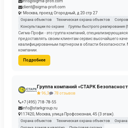
info@sigma-profi.com
client@sigma-profi.com
г Москва, проезд Огородный, д 20 стр 27
Охрана объектов
Техническая охрана объектов
Сопров
Консультации по охране
Группы быстрого реагирования (
Сигма-Профи - это группа компаний, специализирующаяся
предоставлять своим клиентам сервис высочайшего каче
квалифицированным партнером в области безопасности.
компании.
Подробнее
Группа компаний «СТАРК Безопасност
96,3
78 отзывов
+7 (495) 718-78-55
info@starkgroup.ru
117420, Москва, улица Профсоюзная, 45 (3 этаж).
Охрана объектов
Техническая охрана объектов
Охрана
Охрана домов и квартир
Пультовая охрана