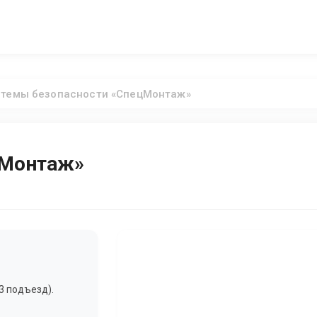
темы безопасности «СпецМонтаж»
цМонтаж»
3 подъезд).