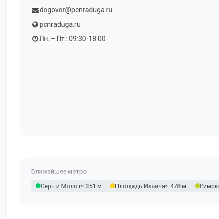
dogovor@pcnraduga.ru
pcnraduga.ru
Пн. – Пт.: 09:30-18:00
Ближайшее метро
Серп и Молот
≈ 351 м
Площадь Ильича
≈ 478 м
Римск