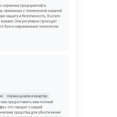
ых охранных предприятий и
, связанных с технической охраной
ую защиту и безопасность. В штате
знания. Они регулярно проходят
го боя и современные технологии
ов
Охрана домов и квартир
отова предоставить вам полный
а», что говорит о нашей
ические средства для обеспечения