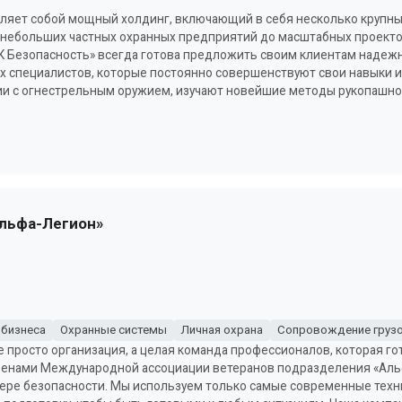
вляет собой мощный холдинг, включающий в себя несколько крупн
 небольших частных охранных предприятий до масштабных проектов
К Безопасность» всегда готова предложить своим клиентам надежн
 специалистов, которые постоянно совершенствуют свои навыки и 
и с огнестрельным оружием, изучают новейшие методы рукопашно
Альфа-Легион»
 бизнеса
Охранные системы
Личная охрана
Сопровождение груз
е просто организация, а целая команда профессионалов, которая г
членами Международной ассоциации ветеранов подразделения «Альф
фере безопасности. Мы используем только самые современные техн