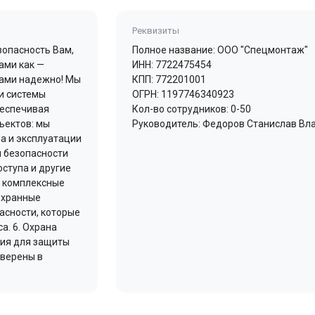
Реквизиты
опасность Вам,
Полное название: ООО "Спецмонтаж"
ами как —
ИНН: 7722475454
нами надежно! Мы
КПП: 772201001
и системы
ОГРН: 1197746340923
беспечивая
Кол-во сотрудников: 0-50
ъектов: мы
Руководитель: Федоров Станислав В
ва и эксплуатации
ы безопасности
ступа и другие
м комплексные
 Охранные
асности, которые
. 6. Охрана
ния для защиты
уверены в