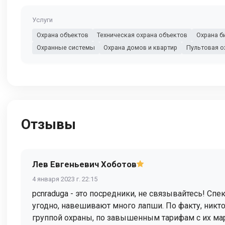
Услуги
Охрана объектов
Техническая охрана объектов
Охрана б
Охранные системы
Охрана домов и квартир
Пультовая о
Отзывы
Лев Евгеньевич Хоботов
4 января 2023 г. 22:15
pcnraduga - это посредники, не связывайтесь! Сп
угодно, навешивают много лапши. По факту, никт
группой охраны, по завышенным тарифам с их ма