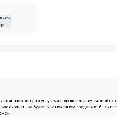
изнеса
храна
екулятивная контора с услугами подключения пультовой ох
о вас охранять не будет. Как максимум предложат быть п
ржой.