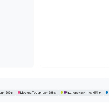
ая
≈ 509 м
Москва Товарная
≈ 688 м
Чкаловская
≈ 1 км 651 м