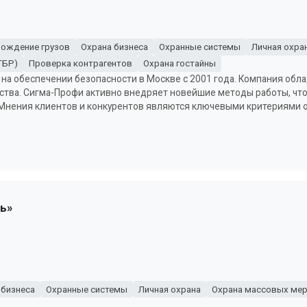
ождение грузов
Охрана бизнеса
Охранные системы
Личная охра
ГБР)
Проверка контрагентов
Охрана гостайны
 на обеспечении безопасности в Москве с 2001 года. Компания обл
ства. Сигма-Профи активно внедряет новейшие методы работы, чт
 Мнения клиентов и конкурентов являются ключевыми критериями
ь»
 бизнеса
Охранные системы
Личная охрана
Охрана массовых мер