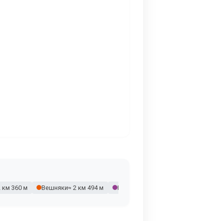
2 км 360 м
Вешняки
≈ 2 км 494 м
Рязанский проспект
≈ 2 км 528 м