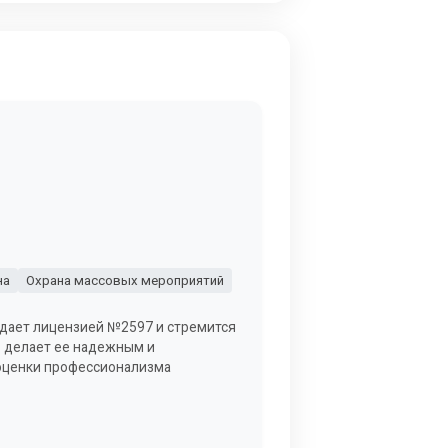
на
Охрана массовых мероприятий
адает лицензией №2597 и стремится
о делает ее надежным и
 оценки профессионализма