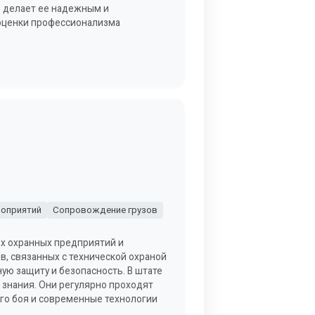
о делает ее надежным и
 оценки профессионализма
оприятий
Сопровождение грузов
ых охранных предприятий и
, связанных с технической охраной
ую защиту и безопасность. В штате
знания. Они регулярно проходят
го боя и современные технологии