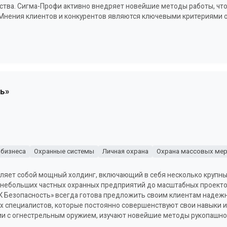
ства. Сигма-Профи активно внедряет новейшие методы работы, чт
 Мнения клиентов и конкурентов являются ключевыми критериями
ь»
 бизнеса
Охранные системы
Личная охрана
Охрана массовых мер
вляет собой мощный холдинг, включающий в себя несколько крупн
 небольших частных охранных предприятий до масштабных проектов
К Безопасность» всегда готова предложить своим клиентам надежн
 специалистов, которые постоянно совершенствуют свои навыки и 
и с огнестрельным оружием, изучают новейшие методы рукопашно