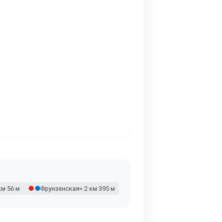
км 56 м
Фрунзенская
≈ 2 км 395 м
Воробьевы горы
≈ 2 км 417 м