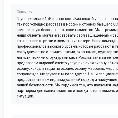
Описание
Группа компаний «Безопасность Бизнеса» была основана 
тех пор успешно работает в России и странах бывшего С
комплексную безопасность своих клиентов. Мы стремимс
наши клиенты могли чувствовать себя защищенными от л
также снизить риски и возможные потери. Наша команда 
профессионалов высокого уровня, которые работают в т
сотрудничестве с юридическими, охранными, аудиторск
логистическими структурами как в России, так и за ее п
предлагаем широкий спектр услуг, включая охрану объе
охрану, консультации по охране, охрану массовых мероп
сопровождение грузов и многое другое. Наши специалис
предоставить вам индивидуальный подход и наилучшие
вашей безопасности. Мы гордимся тем, что являемся н
партнером для наших клиентов и всегда готовы помочь 
ситуации.