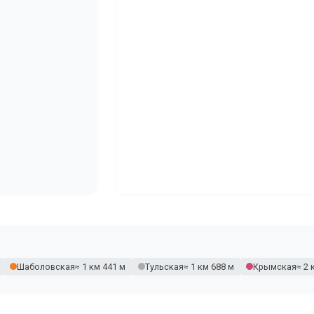
Шаболовская
≈ 1 км 441 м
Тульская
≈ 1 км 688 м
Крымская
≈ 2 