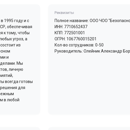
Реквизиты
в 1995 году и с
Полное название: ООО ЧОО "Безопасно
ССР, обеспечивая
ИНН: 7710652437
я к тому, чтобы
КПП: 772501001
юбых угроз, а
ОГРН: 1067760015201
состоит из
Кол-во сотрудников: 0-50
есном
Руководитель: Олейник Александр Бо
ими и
ределами. Мы
ктов, личную
риятий,
ты всегда готовы
 решения для
адежным
им в любой