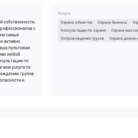
Услуги
й собственности,
Охрана объектов
Охрана бизнеса
Ох
профессионалов с
Консультации по охране
Охрана массо
уем самые
Сопровождение грузов
Охрана домов 
и активно
Наша пультовая
ами любой
нсультации по
гаем услуги по
вождению грузов.
опасности и