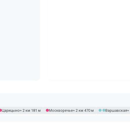
Царицыно
≈ 2 км 181 м
Москворечье
≈ 2 км 470 м
Варшавская
≈