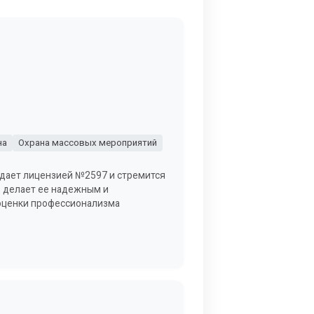
на
Охрана массовых мероприятий
адает лицензией №2597 и стремится
о делает ее надежным и
 оценки профессионализма