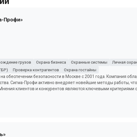
ии
а-Профи»
ождение грузов
Охрана бизнеса
Охранные системы
Личная охра
ГБР)
Проверка контрагентов
Охрана гостайны
 на обеспечении безопасности в Москве с 2001 года. Компания обл
ства. Сигма-Профи активно внедряет новейшие методы работы, чт
 Мнения клиентов и конкурентов являются ключевыми критериями
ь»