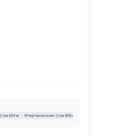
 2 км 639 м
Чертановская
≈ 2 км 838 м