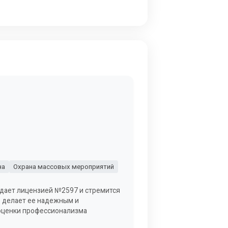
на
Охрана массовых мероприятий
адает лицензией №2597 и стремится
о делает ее надежным и
 оценки профессионализма