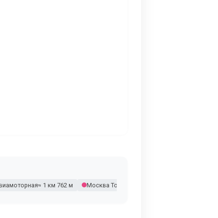
виамоторная
≈ 1 км 762 м
Москва Товарная
≈ 2 км 112 м
Угрешска