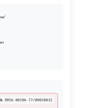
ром"
вич
№ Л056-00106-77/00028032