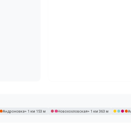
Андроновка
≈ 1 км 153 м
Новохохловская
≈ 1 км 363 м
А