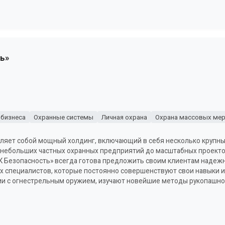
ь»
 бизнеса
Охранные системы
Личная охрана
Охрана массовых мер
вляет собой мощный холдинг, включающий в себя несколько крупн
 небольших частных охранных предприятий до масштабных проектов
К Безопасность» всегда готова предложить своим клиентам надежн
 специалистов, которые постоянно совершенствуют свои навыки и 
и с огнестрельным оружием, изучают новейшие методы рукопашно