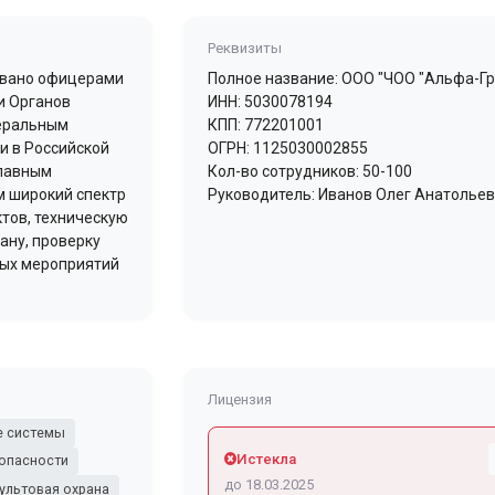
Реквизиты
овано офицерами
Полное название: ООО "ЧОО "Альфа-Г
и Органов
ИНН: 5030078194
деральным
КПП: 772201001
и в Российской
ОГРН: 1125030002855
Главным
Кол-во сотрудников: 50-100
м широкий спектр
Руководитель: Иванов Олег Анатолье
ктов, техническую
ану, проверку
вых мероприятий
Лицензия
е системы
Истекла
зопасности
до 18.03.2025
ультовая охрана