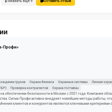
Показать еще 9
Оставить отзыв
ии
а-Профи»
ождение грузов
Охрана бизнеса
Охранные системы
Личная охра
ГБР)
Проверка контрагентов
Охрана гостайны
 на обеспечении безопасности в Москве с 2001 года. Компания обл
ства. Сигма-Профи активно внедряет новейшие методы работы, чт
 Мнения клиентов и конкурентов являются ключевыми критериями