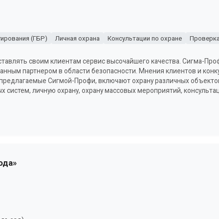
гирования (ГБР)
Личная охрана
Консультации по охране
Проверка
тавлять своим клиентам сервис высочайшего качества. Сигма-Про
анным партнером в области безопасности. Мнения клиентов и кон
предлагаемые Сигмой-Профи, включают охрану различных объектов
ых систем, личную охрану, охрану массовых мероприятий, консульта
ода»