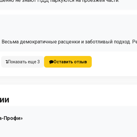
ршенно не знают ПДД паркуются на проезжей части.
 Весьма демократичные расценки и заботливый подход. 
Показать еще 3
Оставить отзыв
ии
а-Профи»