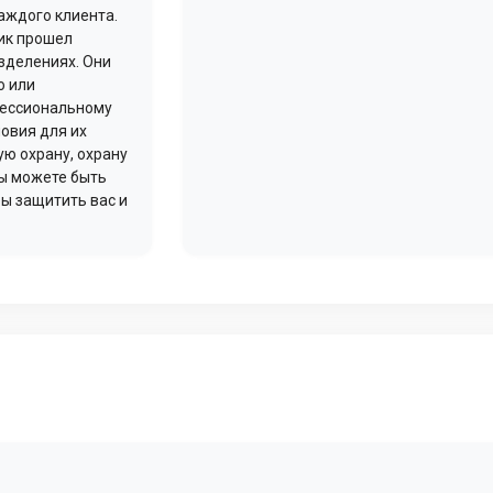
аждого клиента.
ик прошел
зделениях. Они
о или
фессиональному
овия для их
ую охрану, охрану
Вы можете быть
бы защитить вас и