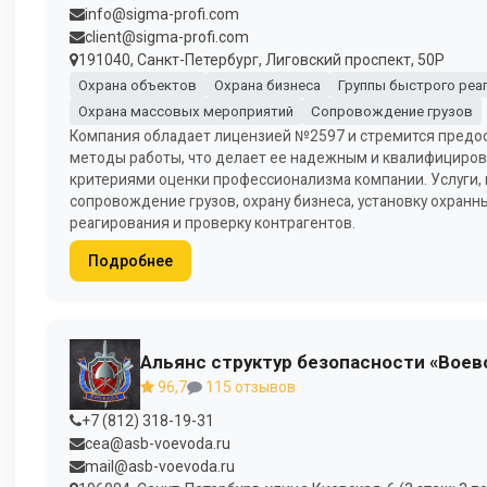
info@sigma-profi.com
client@sigma-profi.com
191040, Санкт-Петербург, Лиговский проспект, 50Р
Охрана объектов
Охрана бизнеса
Группы быстрого реа
Охрана массовых мероприятий
Сопровождение грузов
Компания обладает лицензией №2597 и стремится предос
методы работы, что делает ее надежным и квалифициров
критериями оценки профессионализма компании. Услуги, 
сопровождение грузов, охрану бизнеса, установку охранн
реагирования и проверку контрагентов.
Подробнее
Альянс структур безопасности «Воев
96,7
115 отзывов
+7 (812) 318-19-31
cea@asb-voevoda.ru
mail@asb-voevoda.ru