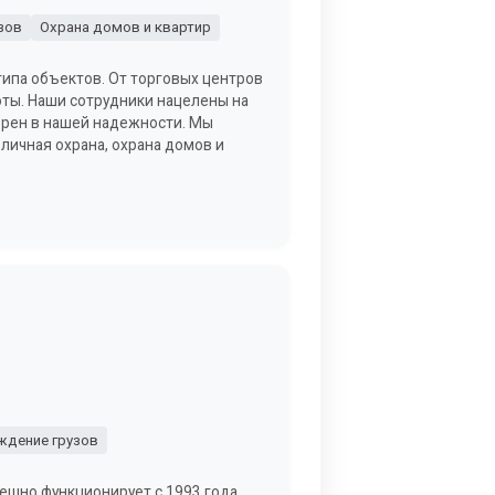
зов
Охрана домов и квартир
типа объектов. От торговых центров
ты. Наши сотрудники нацелены на
верен в нашей надежности. Мы
 личная охрана, охрана домов и
дение грузов
ешно функционирует с 1993 года.