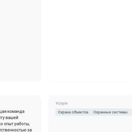
Услуги
ящая команда
Охрана объектов
Охранные системы
иту вашей
ко опыт работы,
тственностью за