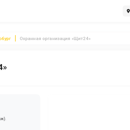
рбург
Охранная организация «Щит24»
4»
аж).