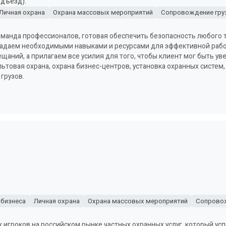
одъезд).
Личная охрана
Охрана массовых мероприятий
Сопровождение гру
команда профессионалов, готовая обеспечить безопасность любого 
адаем необходимыми навыками и ресурсами для эффективной рабо
щаний, а прилагаем все усилия для того, чтобы клиент мог быть у
ьтовая охрана, охрана бизнес-центров, установка охранных систем,
грузов.
 бизнеса
Личная охрана
Охрана массовых мероприятий
Сопровож
игроков на российском рынке частных охранных услуг, который усп