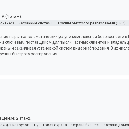
А (1 этаж).
 бизнеса
Охранные системы
Группы быстрого реагирования (ГБР)
ние на рынке телематических услуг и комплексной безопасности в Р
о и ключевым поставщиком для тысяч частных клиентов и владельц
охраны и заканчивая установкой систем видеонаблюдения. В их числ
 группы быстрого реагирования.
ещение; 2 этаж).
ождение грузов
Пультовая охрана
Охрана бизнеса
Охрана домов