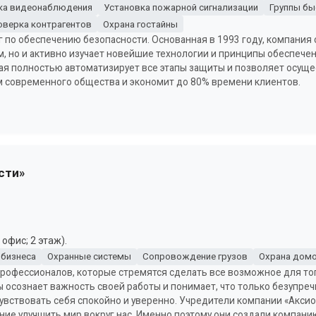
ка видеонаблюдения
Установка пожарной сигнализации
Группы бы
оверка контрагентов
Охрана гостайны
г по обеспечению безопасности. Основанная в 1993 году, компания 
м, но и активно изучает новейшие технологии и принципы обеспече
ая полностью автоматизирует все этапы защиты и позволяет осуще
м современного общества и экономит до 80% времени клиентов.
сти»
офис; 2 этаж).
 бизнеса
Охранные системы
Сопровождение грузов
Охрана домо
профессионалов, которые стремятся сделать все возможное для то
 осознает важность своей работы и понимает, что только безупре
чувствовать себя спокойно и уверенно. Учредители компании «Акси
ие улучшить мир вокруг нас. Именно поэтому они создали компани