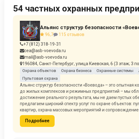
54 частных охранных предпри
Альянс структур безопасности «Воев
96,7
115 отзывов
+7 (812) 318-19-31
cea@asb-voevoda.ru
mail@asb-voevoda.ru
196084, Санкт-Петербург, улица Киевская, 6 (3 этаж; 3 п
Охрана объектов
Охрана бизнеса
Охранные системы
Пультовая охрана
Альянс структур безопасности «Воевода» – это опытная 
до жилых комплексов и режимных предприятий – мы обл
достижение реального результата, мы не даем пустых обе
предлагаем широкий спектр услуг по охране объектов: пул
квартир, охрана массовых мероприятий и сопровождение 
Подробнее