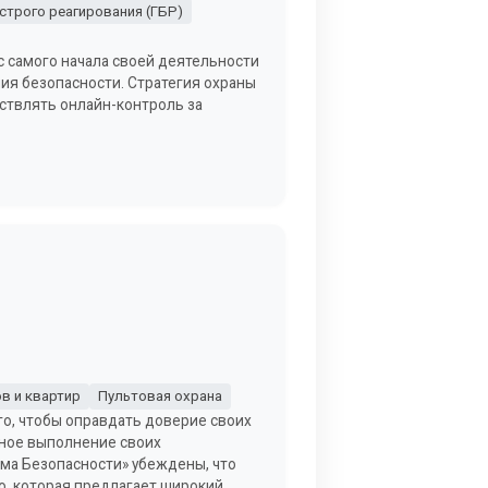
строго реагирования (ГБР)
с самого начала своей деятельности
ния безопасности. Стратегия охраны
ствлять онлайн-контроль за
в и квартир
Пультовая охрана
го, чтобы оправдать доверие своих
чное выполнение своих
ома Безопасности» убеждены, что
ю, которая предлагает широкий