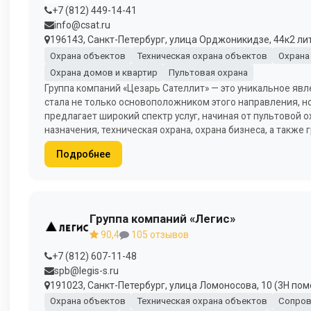
+7 (812) 449-14-41
info@csat.ru
196143, Санкт-Петербург, улица Орджоникидзе, 44к2 лит 
Охрана объектов
Техническая охрана объектов
Охрана
Охрана домов и квартир
Пультовая охрана
Группа компаний «Цезарь Сателлит» — это уникальное явле
стала не только основоположником этого направления, н
предлагает широкий спектр услуг, начиная от пультовой 
назначения, техническая охрана, охрана бизнеса, а также
Подробнее
Группа компаний «Легис»
90,4
105 отзывов
+7 (812) 607-11-48
spb@legis-s.ru
191023, Санкт-Петербург, улица Ломоносова, 10 (3Н пом
Охрана объектов
Техническая охрана объектов
Сопров