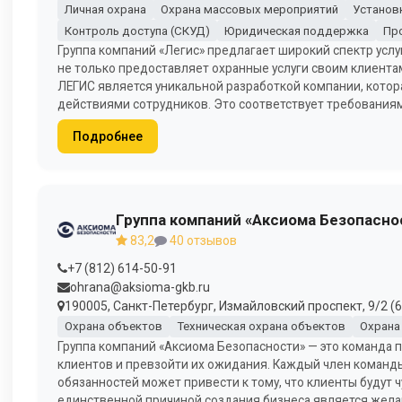
Личная охрана
Охрана массовых мероприятий
Установ
Контроль доступа (СКУД)
Юридическая поддержка
Пр
Группа компаний «Легис» предлагает широкий спектр услу
не только предоставляет охранные услуги своим клиента
ЛЕГИС является уникальной разработкой компании, котор
действиями сотрудников. Это соответствует требования
Подробнее
Группа компаний «Аксиома Безопасно
83,2
40 отзывов
+7 (812) 614-50-91
ohrana@aksioma-gkb.ru
190005, Санкт-Петербург, Измайловский проспект, 9/2 (6 
Охрана объектов
Техническая охрана объектов
Охрана
Группа компаний «Аксиома Безопасности» — это команда 
клиентов и превзойти их ожидания. Каждый член команды
обязанностей может привести к тому, что клиенты будут 
единственной причиной создания бизнеса является желан