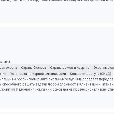
 этаж).
вая охрана
Охрана бизнеса
Охрана домов и квартир
Охранные с
ения
Установка пожарной сигнализации
Контроль доступа (СКУД)
омпаний на российском рынке охранных услуг. Она обладает передо
, способного решать задачи любой сложности. Клиентами «Титана» 
риятия. Идеология компании основана на профессионализме, отв