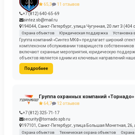
65,3
11 отзывов
+7 (812) 640-65-69
sintez.sb@mail.ru
194044, Санкт-Петербург, улица Чугунная, 20 лит З (404 о
Охрана объектов
Юридическая поддержка
Установка
Группа компаний «Синтез МКФ» предлагает широкий спект
комплексном обслуживании товариществ собственников ж
включают охранные мероприятия, юридическую поддержку
объектов является одним из ключевых направлений наше
Подробнее
Группа охранных компаний «Торнадо»
64,7
12 отзывов
+7 (812) 325-71-17
security@tornado.spb.ru
197101, Санкт-Петербург, улица Большая Монетная, 26, 
Охрана объектов
Техническая охрана объектов
Охрана