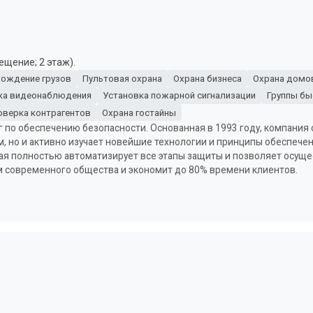
ещение; 2 этаж).
ождение грузов
Пультовая охрана
Охрана бизнеса
Охрана домов
ка видеонаблюдения
Установка пожарной сигнализации
Группы бы
оверка контрагентов
Охрана гостайны
г по обеспечению безопасности. Основанная в 1993 году, компания 
м, но и активно изучает новейшие технологии и принципы обеспече
ая полностью автоматизирует все этапы защиты и позволяет осуще
м современного общества и экономит до 80% времени клиентов.