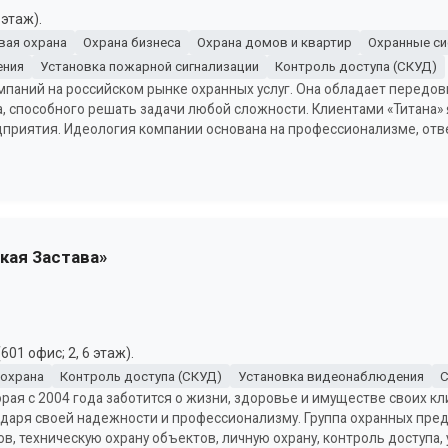
 этаж).
вая охрана
Охрана бизнеса
Охрана домов и квартир
Охранные с
ения
Установка пожарной сигнализации
Контроль доступа (СКУД)
омпаний на российском рынке охранных услуг. Она обладает передо
, способного решать задачи любой сложности. Клиентами «Титана» 
риятия. Идеология компании основана на профессионализме, отв
кая Застава»
01 офис; 2, 6 этаж).
 охрана
Контроль доступа (СКУД)
Установка видеонаблюдения
С
орая с 2004 года заботится о жизни, здоровье и имуществе своих кл
даря своей надежности и профессионализму. Группа охранных пре
ов, техническую охрану объектов, личную охрану, контроль доступа