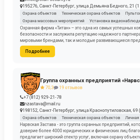
195276, Санкт-Петербург, улица Демьяна Бедного, 21 (1
Охрана объектов
Техническая охрана объектов
Пульто
Охрана массовых мероприятий
Установка видеонаблюд
Охранная фирма «Титан» – это одна из самых успешных к
безопасности и заслужила репутацию надежного партнера
мировыми брендами, так и молодые развивающиеся предп
Подробнее
Группа охранных предприятий «Нарвс
70,3
19 отзывов
+7 (812) 929-21-78
nzastava@mail.ru
198152, Санкт-Петербург, улица Краснопутиловская, 69 (6
Охрана объектов
Техническая охрана объектов
Личная
Нарвская Застава - это группа охранных предприятий, кот
доверие более 4000 юридических и физических лиц благо
предлагает широкий спектр услуг, включая охрану объект