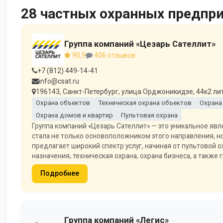
28 частных охранных предпри
Группа компаний «Цезарь Сателлит»
90,9
406 отзывов
+7 (812) 449-14-41
info@csat.ru
196143, Санкт-Петербург, улица Орджоникидзе, 44к2 лит 
Охрана объектов
Техническая охрана объектов
Охрана
Охрана домов и квартир
Пультовая охрана
Группа компаний «Цезарь Сателлит» — это уникальное явле
стала не только основоположником этого направления, н
предлагает широкий спектр услуг, начиная от пультовой 
назначения, техническая охрана, охрана бизнеса, а также
Подробнее
Группа компаний «Легис»