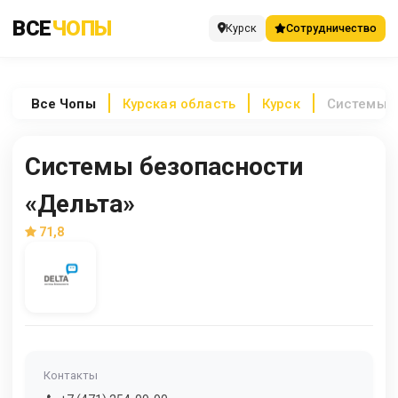
ВСЕ
ЧОПЫ
Курск
Сотрудничество
Все
Чопы
Курская область
Курск
Системы б
Системы безопасности
«Дельта»
71,8
Контакты