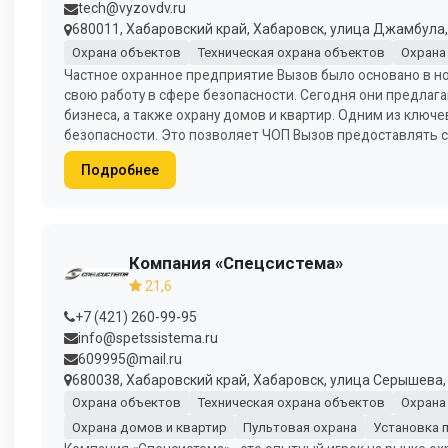
tech@vyzovdv.ru
680011, Хабаровский край, Хабаровск, улица Джамбула, 
Охрана объектов
Техническая охрана объектов
Охрана
Частное охранное предприятие Вызов было основано в 
свою работу в сфере безопасности. Сегодня они предлага
бизнеса, а также охрану домов и квартир. Одним из клю
безопасности. Это позволяет ЧОП Вызов предоставлять 
Подробнее
Компания «Спецсистема»
21,6
+7 (421) 260-99-95
info@spetssistema.ru
609995@mail.ru
680038, Хабаровский край, Хабаровск, улица Серышева, 
Охрана объектов
Техническая охрана объектов
Охрана
Охрана домов и квартир
Пультовая охрана
Установка 