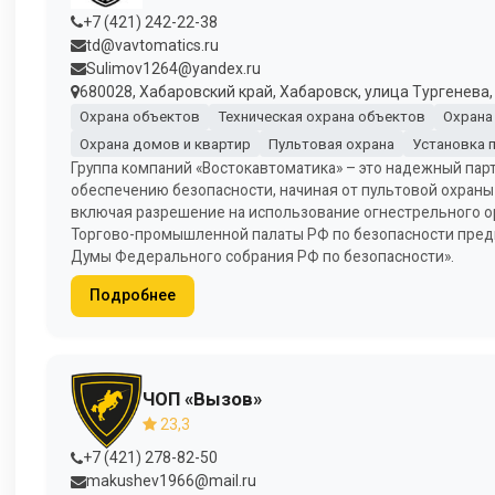
+7 (421) 242-22-38
td@vavtomatics.ru
Sulimov1264@yandex.ru
680028, Хабаровский край, Хабаровск, улица Тургенева,
Охрана объектов
Техническая охрана объектов
Охрана
Охрана домов и квартир
Пультовая охрана
Установка 
Группа компаний «Востокавтоматика» – это надежный парт
обеспечению безопасности, начиная от пультовой охран
включая разрешение на использование огнестрельного ор
Торгово-промышленной палаты РФ по безопасности пред
Думы Федерального собрания РФ по безопасности».
Подробнее
ЧОП «Вызов»
23,3
+7 (421) 278-82-50
makushev1966@mail.ru