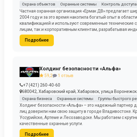
Охрана объектов
Охранные системы
Контроль доступа
Частная охранная организация «Ермак ДВ» предлагает ши
2004 году и за это время накопила богатый опыт в облас
квалификацией и используют современные технические с
лицам, так и корпоративным клиентам, разрабатывая инд
Подробнее
Холдинг безопасности «Альфа»
59,2
1 отзыв
+7 (421) 260-40-60
680042, Хабаровский край, Хабаровск, улица Воронежская
Охрана бизнеса
Охранные системы
Группы быстрого ре
Холдинг безопасности «Альфа» – это надежный партнер д
лиц доверили нам свою защиту в городе Владивостоке. Кр
Уссурийске, Артеме и Лесозаводске. Мы работаем с кру
качественные охранные услуги.
Подробнее