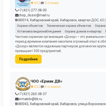
65,5
3 отзыва
+7 (421) 277-38-00
chop_dozor@mail.ru
680014, Хабаровский край, Хабаровск, квартал ДОС, 62 (
Охрана объектов
Техническая охрана объектов
Охрана
Установка видеонаблюдения
Охрана домов и квартир
Частная охранная организация «Дозор» – это уникальное п
период времени компания накопила огромный опыт в обла
«Дозор» является надежным партнером для многих крупны
превышает 300 предприятий.
Подробнее
ЧОО «Ермак ДВ»
63,2
6 отзывов
+7 (421) 260-38-37
ermakdv@bk.ru
680042, Хабаровский край, Хабаровск, улица Воронежска